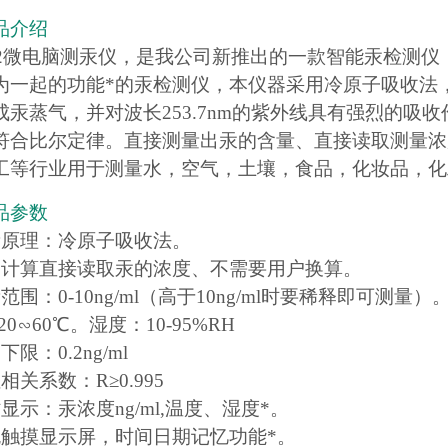
品介绍
CG-2微电脑测汞仪，是我公司新推出的一款智能汞检测
为一起的功能*的汞检测仪，本仪器采用冷原子吸收法
成汞蒸气，并对波长253.7nm的紫外线具有强烈的
符合比尔定律。直接测量出汞的含量、直接读取测量浓
工等行业用于测量水，空气，土壤，食品，化妆品，化
品参数
量原理：冷原子吸收法。
动计算直接读取汞的浓度、不需要用户换算。
范围：0-10ng/ml（高于10ng/ml时要稀释即可测量）
20∽60℃。湿度：10-95%RH
限：0.2ng/ml
相关系数：R≥0.995
显示：汞浓度ng/ml,温度、湿度*。
色触摸显示屏，时间日期记忆功能*。