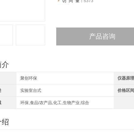
访 问 量：
5373
产品咨询
简介
聚创环保
仪器原
类
实验室台式
价格区
域
环保,食品/农产品,化工,生物产业,综合
介绍