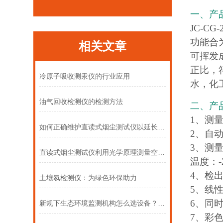
一、产
JC-
功能合
相关文章
可挥发
正比，
冷原子吸收测汞仪的行业应用
水，化
油气回收检测仪的检测方法
二、产
1、测
如何正确维护直读式烟尘测试仪以延长使用寿命
2、自
3、测量
直读式烟尘测试仪利用光学原理测量空气中烟尘的含量
温度：-
4、检出下
土壤氡检测仪：为绿色环保助力
5、线性
6、同时
新规下生态环境监测机构怎么选设备？推荐三款定位授时大气采样器
7、彩