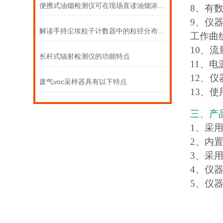
便携式油烟检测仪可在现场直读油烟浓度数据
8、有
9、仪
解读手持尘埃粒子计数器中的粒径分布与污染源追溯
工作曲
10、流量
长杆式辐射检测仪的功能特点
11、电
12、仪
废气voc采样器具有以下特点
13、使
三、产
1、采
2、内
3、采
4、仪
5、仪