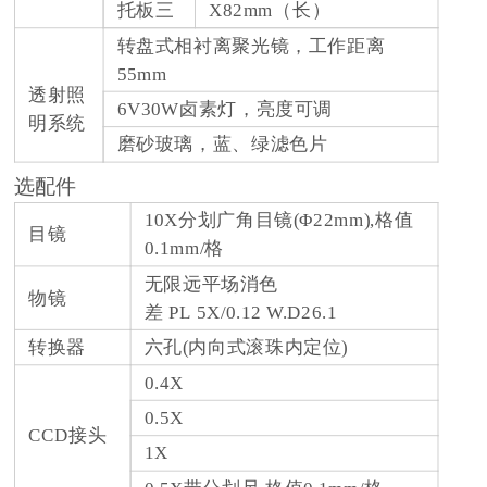
托板三
X82mm（长）
转盘式相衬离聚光镜，工作距离
55mm
透射照
6V30W卤素灯，亮度可调
明系统
磨砂玻璃，蓝、绿滤色片
选配件
10X分划广角目镜(Φ22mm),格值
目镜
0.1mm/格
无限远平场消色
物镜
差 PL 5X/0.12 W.D26.1
转换器
六孔(内向式滚珠内定位)
0.4X
0.5X
CCD接头
1X