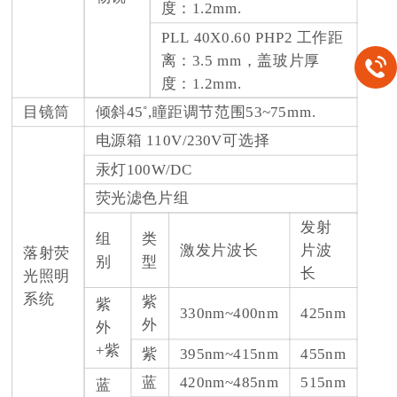
度：1.2mm.
PLL 40X0.60 PHP2 工作距
离：3.5 mm，盖玻片厚
度：1.2mm.
目镜筒
倾斜45˚,瞳距调节范围53~75mm.
电源箱 110V/230V可选择
汞灯100W/DC
荧光滤色片组
发射
组
类
激发片波长
片波
落射荧
别
型
长
光照明
系统
紫
紫
330nm~400nm
425nm
外
外
+紫
紫
395nm~415nm
455nm
蓝
420nm~485nm
515nm
蓝