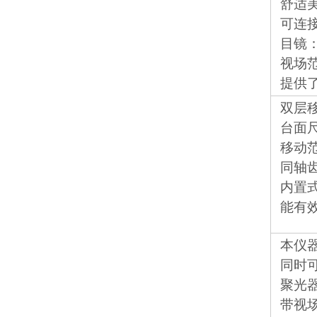
舒适
可连
目镜：
视场范
提供
双层
台面尺
移动范
同轴
内置
能有
本仪器
同时
聚光
带视