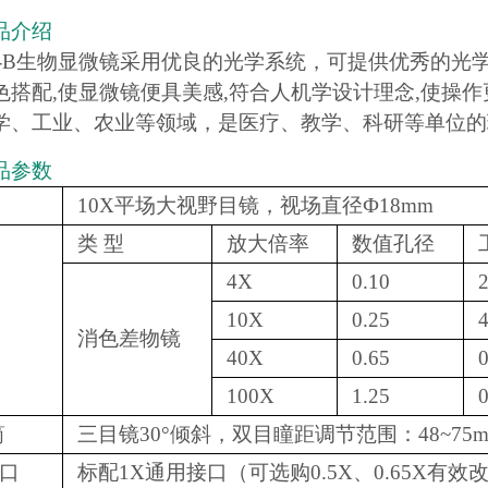
品介绍
XSP-B生物显微镜采用优良的光学系统，可提供优秀的
色搭配,使显微镜便具美感,符合人机学设计理念,使操作
学、工业、农业等领域，是医疗、教学、科研等单位的
品参数
10X平场大视野目镜，视场直径Ф18mm
类 型
放大倍率
数值孔径
4X
0.10
2
10X
0.25
4
消色差物镜
40X
0.65
0
100X
1.25
0
筒
三目镜30°倾斜，双目瞳距调节范围：48~75
接口
标配1X通用接口（可选购0.5X、0.65X有