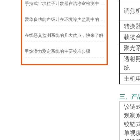
手持式尘埃粒子计数器在洁净室检测中的应用步骤
调焦
爱华多功能声级计在环境噪声监测中的合规应用
转换
在线恶臭监测系统的几大优点，快来了解
载物
聚光
甲烷潜力测定系统的主要校准步骤
透射
统
主机
三、产
铰链式
观察
铰链
单视