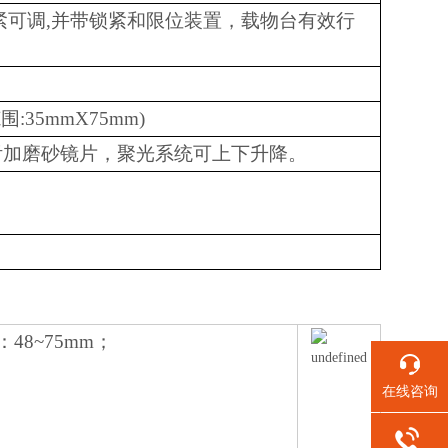
粗动松紧可调,并带锁紧和限位装置，载物台有效行
:35mmX75mm)
附加磨砂镜片，聚光系统可上下升降。
8~75mm；
在线咨询