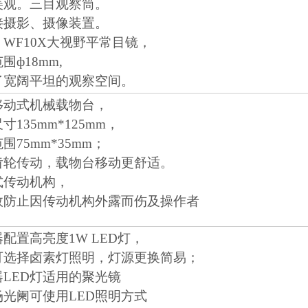
美观。三目观察筒。
接摄影、摄像装置。
WF10X大视野平常目镜，
围ф18mm,
了宽阔平坦的观察空间。
移动式机械载物台，
寸135mm*125mm，
围75mm*35mm；
齿轮传动，载物台移动更舒适。
式传动机构，
效防止因传动机构外露而伤及操作者
配置高亮度1W LED灯，
可选择卤素灯照明，灯源更换简易；
器LED灯适用的聚光镜
场光阑可使用LED照明方式