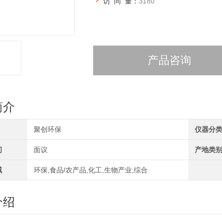
访 问 量：
3180
产品咨询
简介
聚创环保
仪器分
间
面议
产地类
域
环保,食品/农产品,化工,生物产业,综合
介绍