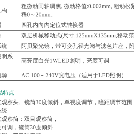
粗微动同轴调焦, 微动格值:0.002mm, 
机构
程0～20mm。
器
四孔内向内定位式转换器
台
双层机械移动式(尺寸:125mmX135mm,移动范围
系统
阿贝聚光镜，带可变孔径光阑与滤色片座，
照明系
高亮度白光1WLED照明，亮度可调。
电源
AC 100～240V宽电压（适用于LED照明）
品特点
观察头、镜筒30度倾斜，单视度调节，瞳距调节范围：4
系统
式观察筒：双目观察筒，
度可调，镜筒30度倾斜