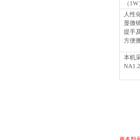
（1
人性
显微
提手
方便
本机
NA1
更多型