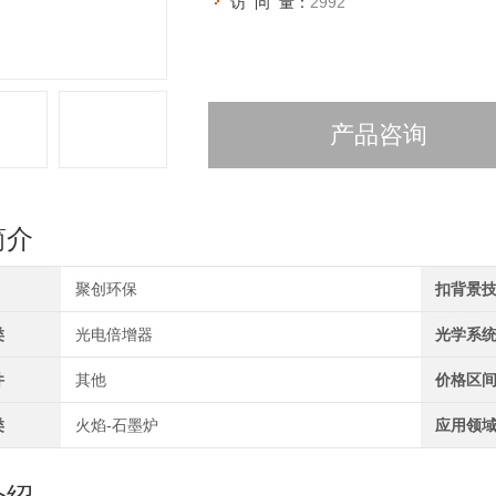
访 问 量：
2992
产品咨询
简介
聚创环保
扣背景
类
光电倍增器
光学系
件
其他
价格区
类
火焰-石墨炉
应用领