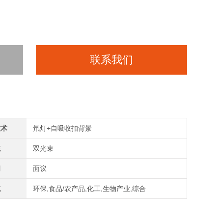
联系我们
技术
氘灯+自吸收扣背景
统
双光束
间
面议
域
环保,食品/农产品,化工,生物产业,综合