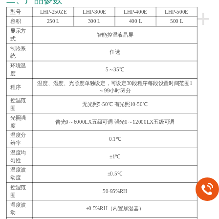
+
型号
LHP-250ZE
LHP-300E
LHP-400E
LHP-500E
容积
250 L
300 L
400 L
500 L
显示方
智能控温液晶屏
式
制冷系
任选
统
环境温
5～35℃
度
温度、湿度、光照度单独设定，可设定30段程序每段设置时间范围1
程序
～99小时59分
控温范
无光照5-50℃ 有光照10-50℃
围
光照强
普光0～6000LX五级可调 强光0～12000LX五级可调
度
温度分
0.1℃
辨率
温度均
±1℃
匀性
温度波
±0.5℃
动度
控湿范
50-95%RH
围
湿度波
±0.5%RH（内置加湿器）
动