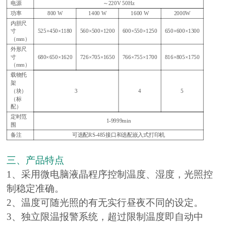
电源
～220V 50Hz
功率
800 W
1400 W
1600 W
2000W
内胆尺
寸
525×450×1180
560×500×1200
600×550×1250
650×600×1300
（mm）
外形尺
寸
680×650×1620
726×705×1650
766×755×1700
816×805×1750
（mm）
载物托
架
（块）
3
4
5
（标
配）
定时范
1-9999min
围
备注
可选配RS-485接口和选配嵌入式打印机
三、产品特点
1、采用微电脑液晶程序控制温度、湿度，光照控
制稳定准确。
2、温度可随光照的有无实行昼夜不同的设定。
3、独立限温报警系统，超过限制温度即自动中