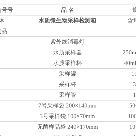
编号号
品 名
体
水质微生物采样检测箱
含
物品
1
紫外线消毒灯
2
水质采样器
250
3
水质采样杯
40
4
采样罐
1
5
采样杯
3
6
采样管
1
7
7号采样袋 200×140mm
5
8
3号采样袋 100×70mm
10
9
无菌样品袋 240×170mm
1