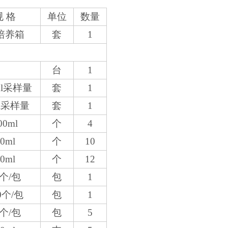
规 格
单位
数量
培养箱
套
1
台
1
ml采样量
套
1
ml采样量
套
1
00ml
个
4
0ml
个
10
0ml
个
12
0个/包
包
1
0个/包
包
1
0个/包
包
5