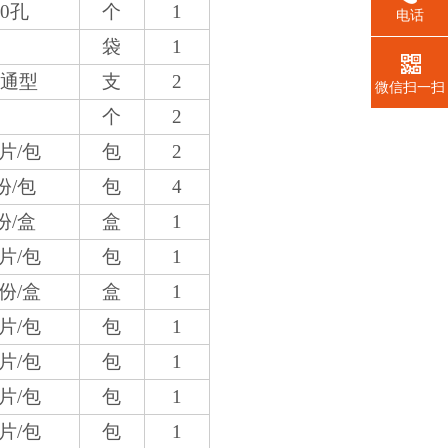
40孔
个
1
电话
袋
1
普通型
支
2
微信扫一扫
个
2
4片/包
包
2
份/包
包
4
份/盒
盒
1
4片/包
包
1
0份/盒
盒
1
4片/包
包
1
4片/包
包
1
4片/包
包
1
4片/包
包
1