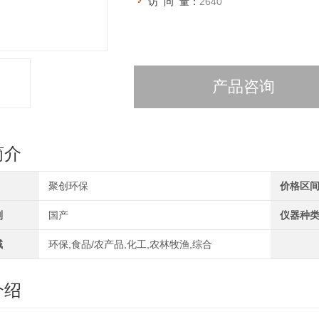
访 问 量：
2640
产品咨询
简介
聚创环保
价格区
别
国产
仪器种
域
环保,食品/农产品,化工,农林牧渔,综合
介绍