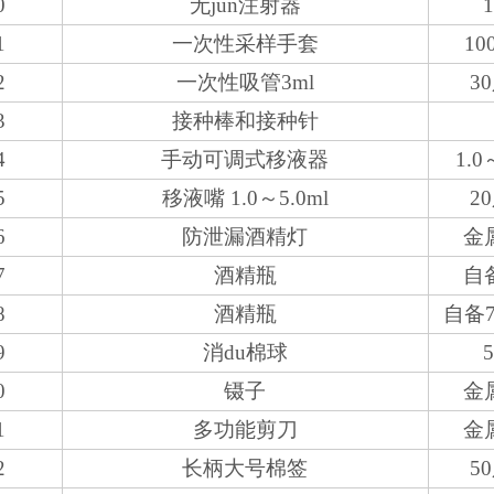
0
无jun注射器
1
1
一次性采样手套
10
2
一次性吸管3ml
3
3
接种棒和接种针
4
手动可调式移液器
1.0
5
移液嘴 1.0～5.0ml
2
6
防泄漏酒精灯
金
7
酒精瓶
自
8
酒精瓶
自备
9
消du棉球
0
镊子
金
1
多功能剪刀
金
2
长柄大号棉签
5