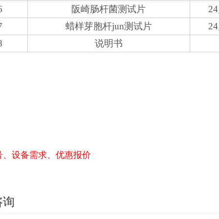
6
阪崎肠杆菌测试片
2
7
蜡样芽胞杆jun测试片
2
8
说明书
号、设备需求、优惠报价
咨询