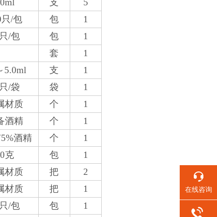
0ml
支
5
0只/包
包
1
0只/包
包
1
套
1
～5.0ml
支
1
0只/袋
袋
1
属材质
个
1
备酒精
个
1
75%酒精
个
1
50克
包
1
属材质
把
2
属材质
把
1
在线咨询
0只/包
包
1