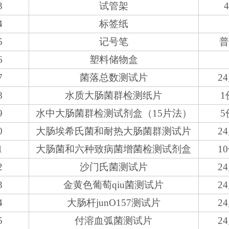
3
试管架
4
标签纸
5
记号笔
6
塑料储物盒
7
菌落总数测试片
2
8
水质大肠菌群检测纸片
1
9
水中大肠菌群检测试剂盒（15片法）
5
0
大肠埃希氏菌和耐热大肠菌群测试片
2
1
大肠菌和六种致病菌增菌检测试剂盒
1
2
沙门氏菌测试片
2
3
金黄色葡萄qiu菌测试片
2
4
大肠杆junO157测试片
2
5
付溶血弧菌测试片
2