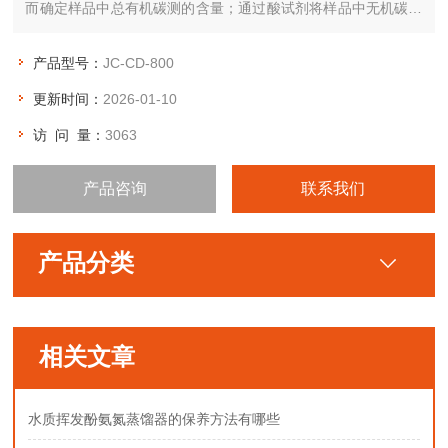
而确定样品中总有机碳测的含量；通过酸试剂将样品中无机碳分
解成二氧化碳和水，水蒸气通过冷凝器冷却后除去，二氧化碳用
非分散红外检测器（NDIR）测定，从而确定样品中总无机碳TIC
产品型号：
JC-CD-800
的含量；总有机碳TOC=TC-TIC。
更新时间：
2026-01-10
访 问 量：
3063
产品咨询
联系我们
产品分类
相关文章
水质挥发酚氨氮蒸馏器的保养方法有哪些