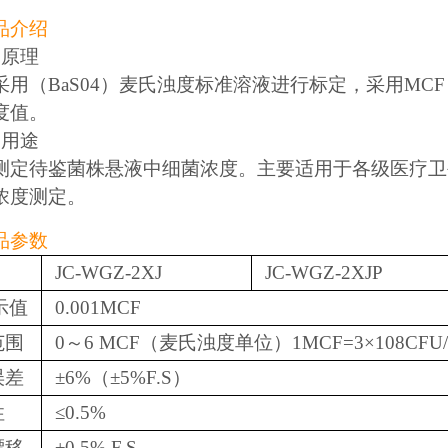
品介绍
品原理
用（BaS04）麦氏浊度标准溶液进行标定，采用MCF（
度值。
品用途
测定待鉴菌株悬液中细菌浓度。主要适用于各级医疗卫
浓度测定。
品参数
JC-WGZ-2XJ
JC-WGZ-2XJP
小示值
0.001MCF
范围
0～6 MCF（麦氏浊度单位）1MCF=3×108CFU/
误差
±6%（±5%F.S）
性
≤0.5%
漂移
±0.5% F.S