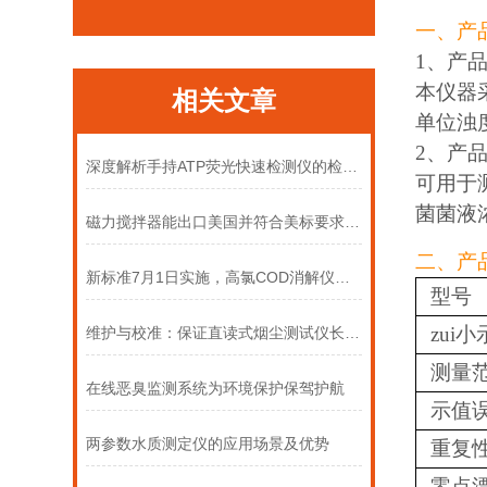
一、产
1、产
本仪器采
相关文章
单位浊
2、产
深度解析手持ATP荧光快速检测仪的检测原理
可用于
菌菌液
磁力搅拌器能出口美国并符合美标要求吗？可搅拌哪些液体？
二、产
新标准7月1日实施，高氯COD消解仪怎么选才合规？
型号
zui
维护与校准：保证直读式烟尘测试仪长期准确运行的关键步骤
测量
在线恶臭监测系统为环境保护保驾护航
示值
两参数水质测定仪的应用场景及优势
重复
零点