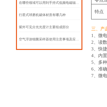
在哪些领域可以用到手持式低频电磁辐射分析仪
特点
行星式球磨机罐体材质有哪几种
紫外可见分光光度计主要组成部分
三、产
1、微
空气浮游细菌采样器使用注意事项及应用领域说明
2、读
3、快
4、内
5、多
6、准
7、微