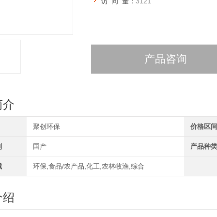
访 问 量：
3121
产品咨询
简介
聚创环保
价格区
别
国产
产品种
域
环保,食品/农产品,化工,农林牧渔,综合
介绍