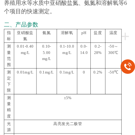
养殖用水等水质中亚硝酸盐氮、氨氮和溶解氧等6
个项目的快速测定。
二、产品参数
+
指
亚硝酸盐
氨氮
溶解氧
pH
盐度
温度
标
氮
测
0.01-0.40
0.10-
0.1-10.0
0.0-
0.2-
-50～
量
mg/L
5.00
mg/L
14.0
28%
300℃
范
mg/L
围
测
0.01mg/L
0.1mg/L
0.1mg/L
0
0.2%
-50℃
定
下
限
测
±5%
量
精
度
光
高亮发光二极管
源