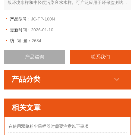
般环境水样和中轻度污染废水水样。可广泛应用于环保监测站、
污水处理厂、大专院校、科研院所、石化、造纸、印染、电子、
电力、钢铁、农业、市政工程等行业。
产品型号：
JC-TP-100N
更新时间：
2026-01-10
访 问 量：
2634
产品咨询
联系我们
产品分类
相关文章
在使用双路粉尘采样器时需要注意以下事项