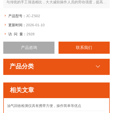
与传统的手工筛选相比，大大减轻操作人员的劳动强度，提高劳
动效率，是粒子分析行业必要的实验室筛选器。广泛应用于制
糖、制药、食品、化妆品、粮食等行业的粒子分析。采用*集成电
产品型号：
JC-ZS02
路控制，操作极其简便。
更新时间：
2026-01-10
访 问 量：
2928
产品咨询
联系我们
产品分类
相关文章
油气回收检测仪具有携带方便，操作简单等优点