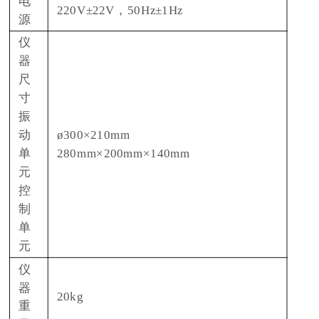
电
220V±22V，50Hz±1Hz
源
仪
器
尺
寸
振
动
ø300×210mm
单
280mm×200mm×140mm
元
控
制
单
元
仪
器
20kg
重