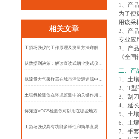
1、产
为了便
用该采
相关文章
2、产
专业应
3、产
工频场强仪的工作原理及测量方法详解
《全国
从数据到决策：解读直读式烟尘测试仪的测量结果
二、产
1、土
低流量大气采样器在城市污染源追踪中的作用
2、T型
土壤氡检测仪在环境监测中的关键作用与意义
3、刮
4、延
你知道VOCS检测仪可以用在哪些地方
5、土
6、土
工频场强仪具有功能多样性和简单直观的操作
7、手