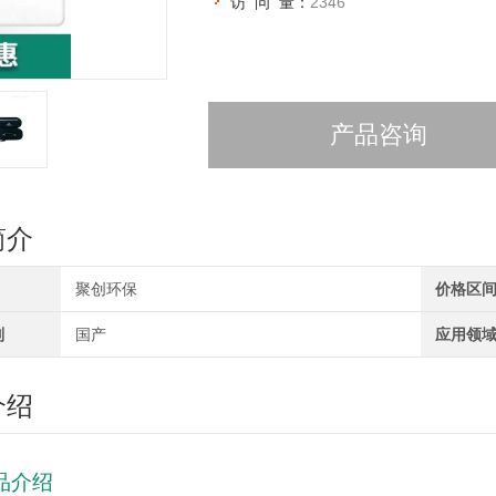
访 问 量：
2346
产品咨询
简介
聚创环保
价格区
别
国产
应用领
介绍
品介绍