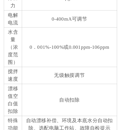
力
电解
0-400mA可调节
电流
水含
量
（浓
0．001%-100%或0.001ppm-106ppm
度范
围）
搅拌
无级触摸调节
速度
漂移
值空
自动扣除
白值
扣除
特殊
自动漂移补偿、环境及本底水分自动扣
功能
除、选配电脑工作站、故障自检提示