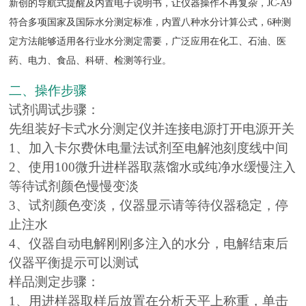
新创的导航式提醒及内置电子说明书，让仪器操作不再复杂，JC-A9
符合多项国家及国际水分测定标准，内置八种水分计算公式，6种测
定方法能够适用各行业水分测定需要，广泛应用在化工、石油、医
药、电力、食品、科研、检测等行业。
二、操作步骤
试剂调试步骤：
先组装好卡式水分测定仪并连接电源打开电源开关
1、加入卡尔费休电量法试剂至电解池刻度线中间
2、使用100微升进样器取蒸馏水或纯净水缓慢注入
等待试剂颜色慢慢变淡
3、试剂颜色变淡，仪器显示请等待仪器稳定，停
止注水
4、仪器自动电解刚刚多注入的水分，电解结束后
仪器平衡提示可以测试
样品测定步骤：
1、用进样器取样后放置在分析天平上称重，单击