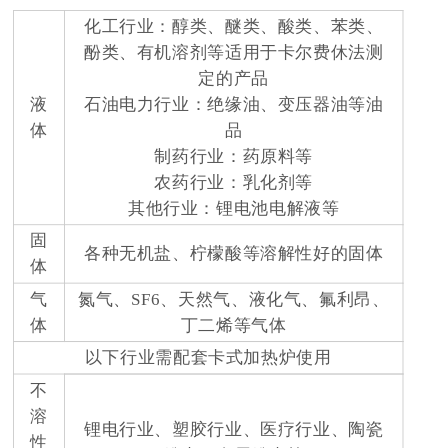
化工行业：醇类、醚类、酸类、苯类、
酚类、有机溶剂等适用于卡尔费休法测
定的产品
液
石油电力行业：绝缘油、变压器油等油
体
品
制药行业：药原料等
农药行业：乳化剂等
其他行业：锂电池电解液等
固
各种无机盐、柠檬酸等溶解性好的固体
体
气
氮气、SF6、天然气、液化气、氟利昂、
体
丁二烯等气体
以下行业需配套卡式加热炉使用
不
溶
锂电行业、塑胶行业、医疗行业、陶瓷
性