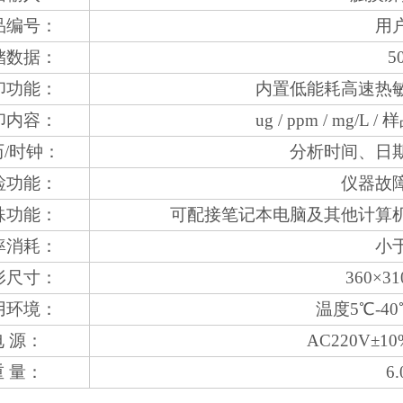
品编号：
用
储数据：
5
印功能：
内置低能耗高速热敏
印内容：
ug / ppm / mg/L
历/时钟：
分析时间、日
检功能：
仪器故
殊功能：
可配接笔记本电脑及其他计算
率消耗：
小于
形尺寸：
360×3
用环境：
温度5℃-4
电 源：
AC220V±10
重 量：
6