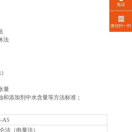
电话
微信扫一扫
法
费休法
法）
含水量
、润滑油和添加剂中水含量等方法标准；
C-A5
仑法（电量法）