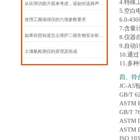
4.特
从应用功能方面来考虑，该如何选择声级计
5.空
6.0-
使用工频场强仪的六项参数要求
7.含
如果你想知道怎么维护二级生物安全柜，请看这里
8.仪
9.自动计
土壤氡检测仪的原理及组成
10.通
11.
四、符
JC-
GB/T
ASTM
GB/T
ASTM
ASTM
ISO 