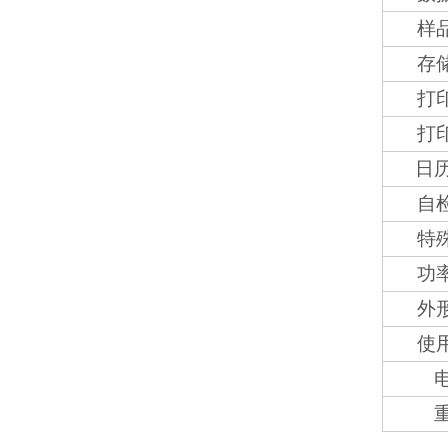
样
存
打
打
日
自
特
功
外
使