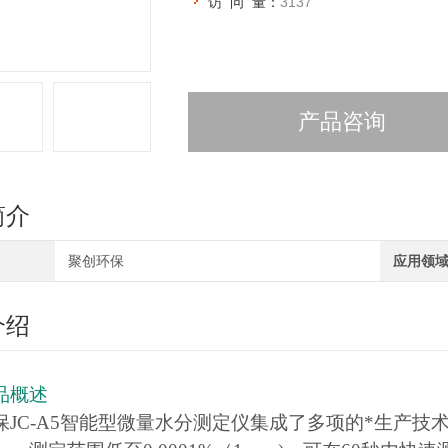
访 问 量：
3137
产品咨询
简介
聚创环保
应用领
介绍
品概述
保JC-A5智能型微量水分测定仪集成了多项的*生产技