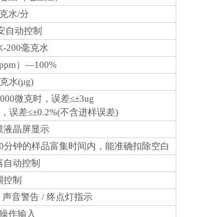
毫克水/分
毫安自动控制
水-200毫克水
1ppm）—100%
微克水(μg)
000微克时，误差≤±3ug
误差≤±0.2%(不含进样误差)
摸液晶屏显示
0分钟的样品富集时间内，能准确扣除空白
器自动控制
调控制
/ 声音警告 / 终点灯指示
操作输入