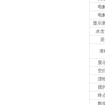
电
电
显示测
水含
灵
准
显
空
漂
搅
终
数