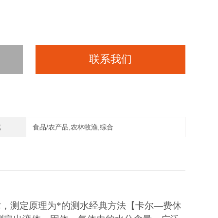
联系我们
域
食品/农产品,农林牧渔,综合
术，测定
原理
为*的测水经典方法【卡尔—费休