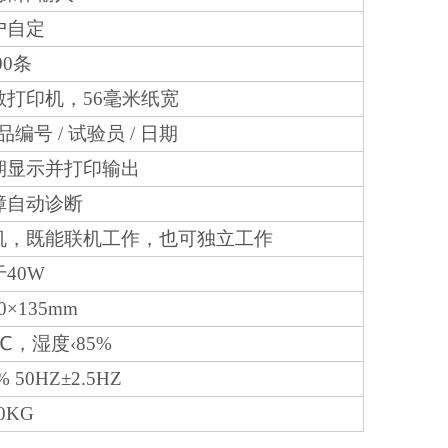
户自定
00条
打印机，56毫米纸宽
 / 样品编号 / 试验员 / 日期
期显示并打印输出
障自动诊断
机，既能联机工作，也可独立工作
40W
10×135mm
0℃，湿度‹85%
% 50HZ±2.5HZ
.0KG