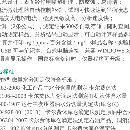
殊工艺设计，表面经静电喷塑处理，防腐蚀，易清洁；
白电流微处理器自动控制补偿，试剂可快速达到平衡状态
430毫安大电解电流，检测灵敏度高、分析速度快；
量计算（2条公式），测定结果500条自动存储，随时查
器自动测定样品、分析结果自动显示，可自动计算样品多
算并打印 ug / ppm / 百分含量 / mg/L /样品名称 /
过 USB 可与笔记本、台式电脑连接，兼容 WINDOWS 
多种语言显示操作，国家标准修订时，仪器程序可升级；
合标准
A5智能型微量水分测定仪符合标准：
 6283-2008 化工产品中水分含量的测定 卡尔费休法
 E1064-2008 卡尔费休库仑滴定法测定有机液体含水量
 7600-1987 运行中变压器油水分含量测定法(库仑法)
 D4928-00（2010） 卡尔费休库仑滴定法测定原油中
 D6304-2007 卡尔费休库仑滴定法测定石油产品、
10337-1997 原油的水分的测定 卡尔费休库仑滴定法