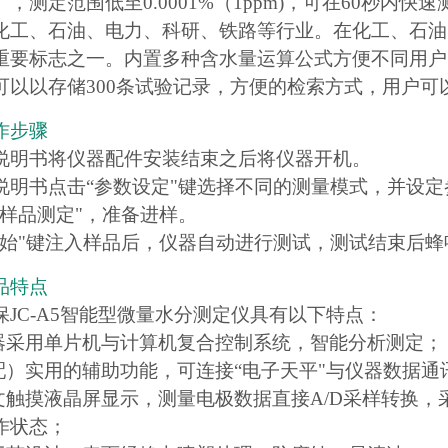
，测定范围低至0.0001%（1ppm)，可在60秒内
快速
化工
、石油、电力、科研、铁路等行业。在化工、石油
重要标志之一。内置多种含水量运算公式方便不同用户
可以以存储300条试验记录，方便的检索方式，用户可
作步骤
说明书将仪器配件安装结束之后将仪器开机。
说明书点击“参数设定"键选择不同的测量模式，并设定
“样品测定"，准备进样。
开始"键注入样品后，仪器自动进行测试，测试结束后蜂
品特点
保JC-A5智能型微量水分测定仪具有以下特点：
仪器采用单片机与计算机复合控制系统，智能分析测定；
选配）实用的辅助功能，可连接“电子天平"与仪器数据通
英文触摸液晶屏显示，测量电极数据直接A/D采样转换
作状态；