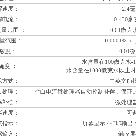
解速度：
2.4
解电流：
0-430
量范围 ：
0.01微克
量范围：
0.0001%（
敏度：
0.01
水含量在100微克水-1
确度 ：
水含量在1000微克水以上时，
示方式：
中英文触
白处理：
空白电流微处理器自动控制补偿，保证1
移补偿：
微处理
拌速度：
可
点指示：
屏幕显示 / 打印输出 
据输入：
触摸屏