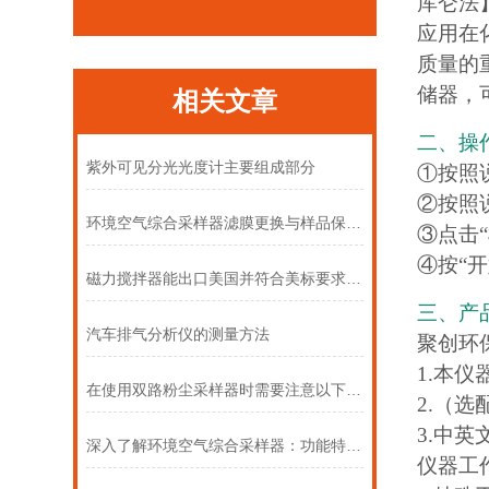
库仑法】
应用在
质量的
储器，
相关文章
二、操
紫外可见分光光度计主要组成部分
①按照
②按照
环境空气综合采样器滤膜更换与样品保存的标准化操作流程
③点击
④按“
磁力搅拌器能出口美国并符合美标要求吗？可搅拌哪些液体？
三、产
汽车排气分析仪的测量方法
聚创环
1.本
在使用双路粉尘采样器时需要注意以下事项
2.（
3.中
深入了解环境空气综合采样器：功能特点全解析
仪器工