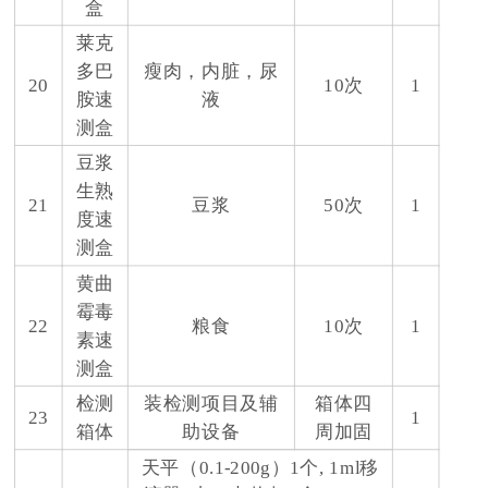
盒
莱克
多巴
瘦肉，内脏，尿
20
10次
1
胺速
液
测盒
豆浆
生熟
21
豆浆
50次
1
度速
测盒
黄曲
霉毒
22
粮食
10次
1
素速
测盒
检测
装检测项目及辅
箱体四
23
1
箱体
助设备
周加固
天平（0.1-200g）1个, 1ml移