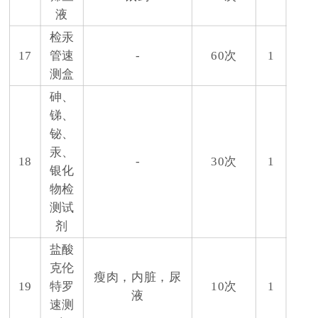
液
检汞
17
管速
-
60次
1
测盒
砷、
锑、
铋、
汞、
18
-
30次
1
银化
物检
测试
剂
盐酸
克伦
瘦肉，内脏，尿
19
特罗
10次
1
液
速测