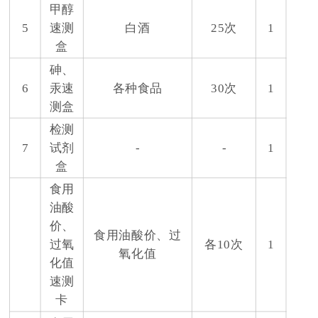
甲醇
5
速测
白酒
25次
1
盒
砷、
6
汞速
各种食品
30次
1
测盒
检测
7
试剂
-
-
1
盒
食用
油酸
价、
食用油酸价、过
过氧
各10次
1
氧化值
化值
速测
卡