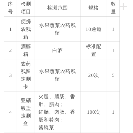
+
序
检测
数
检测范围
规格
号
项目
量
便携
水果蔬菜农药残
1
农残
10通道
1
留
箱
酒醇
标准配
2
白酒
1
箱
置
农药
残留
水果蔬菜农药残
3
20次
5
速测
留
卡
火腿、腊肠、香
亚硝
肚、腊肉；
酸盐
4
红肠、肉肠、香
100次
1
速测
肠和肴肉；
盒
酱腌菜