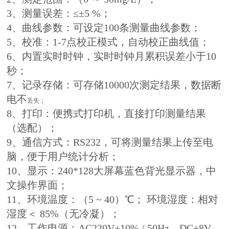
3、测量误差：≤±5 %；
4、曲线参数：可设定100条测量曲线参数；
5、校准：1-7点校正模式，自动校正曲线值；
6、内置实时时钟，实时时钟月累积误差小于10
秒；
7、记录存储：可存储10000次测定结果，数据断
电不
丢失；
8、打印：便携式打印机，直接打印测量结果
（选配）；
9、通信方式：RS232，可将测量结果上传至电
脑，便于用户统计分析；
10、显示：240*128大屏幕蓝色背光显示器，中
文操作界面；
11、环境温度：（5 ~ 40）℃； 环境湿度：相对
湿度＜ 85%（无冷凝）；
12、工作电源：AC220V±10% / 50Hz，DC+8V，