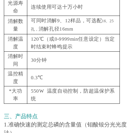
光源寿
连续使用可达十万小时
命
可同时消解9、12样品，可选配
消解数
16、25
量
消解孔径16mm
孔，
消解温
120℃（或0-9999min任意设定）当定
度
时结束时蜂鸣提示
消解时
30分钟
间
温控精
0.3℃
度
*大功
550W 温度自动控制，防超温保护系
率
统
三、产品特点
1.准确快速的测定总磷的含量值（钼酸铵分光光度
法）。