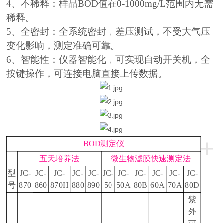
4、不稀释：样品BOD值在0-1000mg/L范围内无需
稀释。
5、全密封：全系统密封，差压测试，不受大气压
变化影响，测定准确可靠。
6、智能性：仪器智能化，可实现自动开关机，全
按键操作，可连接电脑直接上传数据。
+
BOD测定仪
五天培养法
微生物滤膜快速测定法
型
JC-
JC-
JC-
JC-
JC-
JC-
JC-
JC-
JC-
JC-
JC-
号
870
860
870H
880
890
50
50A
80B
60A
70A
80D
紫
外