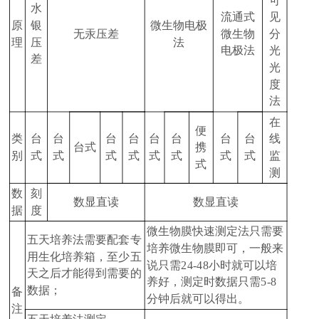
可
水
流通式
见
原
银
微生物电极
无汞压差
微生物
分
理
压
法
电极法
光
差
光
度
法
在
便
类
台
台
台
台
台
台
台
台
线
台式
携
别
式
式
式
式
式
式
式
式
监
式
测
数
刻
数显直读
数显直读
据
度
微生物膜快速测定法只需要
五天培养法需要配套专
培养微生物膜即可，一般来
用生化培养箱，至少五
说只需24-48小时就可以培
天之后才能得到需要的
养好，测定时数据只需5-8
数据；
备
分钟后就可以得出。
注