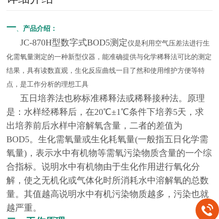
一
、
产品介绍
：
JC-870H型数字式BOD5测定
仪是利用空气压差法进行生
化需氧量测定的一种新型仪器，能准确提供与化学稀释法可比的测定
结果，具有读数直观，生化反应曲线一目了然和使用维护方便等特
点，是工作分析的理想工具
五日培养法也称标准稀释法或稀释接种法。原理
是：水样经稀释后，在
20℃±1℃条件下培养5天
，求
出培养前后水样中溶解氧含量，二者的
差值为
BOD5。生化需氧量或生化耗氧量(一般指五日化学需
氧量)，表示水中有机物等需氧污染物质含量的一个综
合指标。说明水中有机物由于生化作用进行氧化分
解，
使之无机化或气体化时所消耗水中溶解氧的总数
量。其值越高说明水中有机污染物质越多，污染也就
越严重。