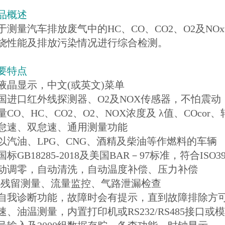
品概述
于测量汽车排放废气中的HC、CO、CO2、O2及N
烧性能及排放污染情况进行综合检测。
要特点
液晶显示，中文(或英文)菜单
国进口红外线探测器、O2及NOX传感器，不怕震
CO、HC、CO2、O2、NOX浓度及 λ值、COco
怠速、双怠速、通用测量功能
以汽油、LPG、CNG、酒精及柴油等作燃料的车辆
标GB18285-2018及美国BAR－97标准，符合ISO39
动调零，自动清洗，自动温度补偿、压力补偿
C残留测量、流量监控、气路泄漏检查
自我诊断功能，故障时会有提示，直到故障排除方
速、油温测量，内置打印机或RS232/RS485接口或