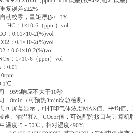
±25 ×10-6（ppm）vol(误差)或±4%(相对误差)
重复误差≤±2%
 自动校零，量矩漂移≤±3%
HC：1×10-6（ppm）vol
.01×10-2(%)vol
0.1×10-2(%)vol
.01×10-2(%)vol
1×10-6（ppm）vol
.01
0rpm
.1℃
间 95%响应不大于10秒
 8min（可预热3min应急检测）
式 可屏幕显示，可打印气体浓度MAX值、平均值、
转速、油温和λ、COcor值，可选配附接口与计算机
 温度-5～50℃，相对湿度≤90%