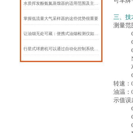
可车牌
水质挥发酚氨氮蒸馏器的适用范围及主要工作原理
三、技
掌握低流量大气采样器的这些优势很重要
测量范围
CO：0
让油烟无处可藏：便携式油烟检测仪如何赋能环境监察？
CO2：
行星式球磨机可以通过自动化控制系统实现无人值守操作
O2：0
NOx：
λ：0.
COco
转速：0-
油温：0
示值误差
CO±0
CO2 
O2 ±