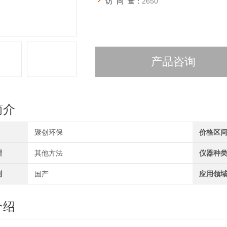
访 问 量：
2650
产品咨询
简介
聚创环保
价格区
理
其他方法
仪器种
别
国产
应用领
介绍