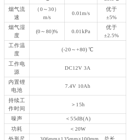
烟气流
（0～30）
优于
0.01m/s
速
m/s
±5%
烟气湿
优于
(0～80)%
0.01kPa
度
±2.5%
工作温
(-20～+80) ℃
度
工作电
DC12V 3A
源
内置锂
7.4V 10Ah
电池
持续工
＞15h
作时间
噪声
＜55dB(A)
功耗
＜20W
外形尺
306mm×135mm×100mm，总长