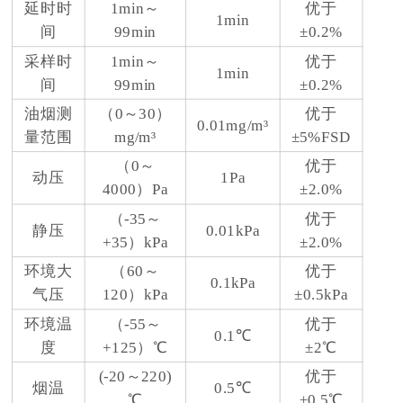
延时时
1min～
优于
1min
间
99min
±0.2%
采样时
1min～
优于
1min
间
99min
±0.2%
油烟测
（0～30）
优于
0.01mg/m³
量范围
mg/m³
±5%FSD
（0～
优于
动压
1Pa
4000）Pa
±2.0%
（-35～
优于
静压
0.01kPa
+35）kPa
±2.0%
环境大
（60～
优于
0.1kPa
气压
120）kPa
±0.5kPa
环境温
（-55～
优于
0.1℃
度
+125）℃
±2℃
(-20～220)
优于
烟温
0.5℃
℃
±0.5℃