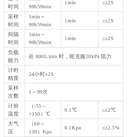
1min
≤±2S
时间
99h59min
采样
1min～
1min
≤±2S
时间
99h59min
间隔
1min～
1min
≤±2S
时间
99h59min
负载
在 800L/min 时，能克服20kPa 阻力
能力
计时
24小时±2S
精度
采样
1～99次
次数
计前
（-55～
0.1℃
≤±2℃
温度
+150）℃
大气
（60～
0.1Kpa
≤±2.5%
压
130）Kpa