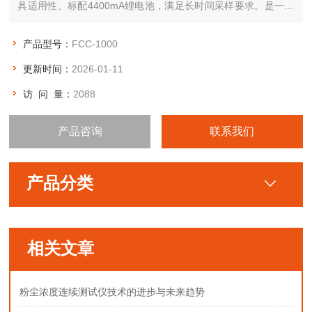
具适用性。标配4400mA锂电池，满足长时间采样要求。是一种
适用于职业卫生，环境保护，厂矿企业，大专院校检测大气的较
为实用的双路防爆大气采样仪器。
产品型号：
FCC-1000
更新时间：
2026-01-11
访 问 量：
2088
产品咨询
联系我们
产品分类
相关文章
粉尘浓度连续测试仪技术的进步与未来趋势