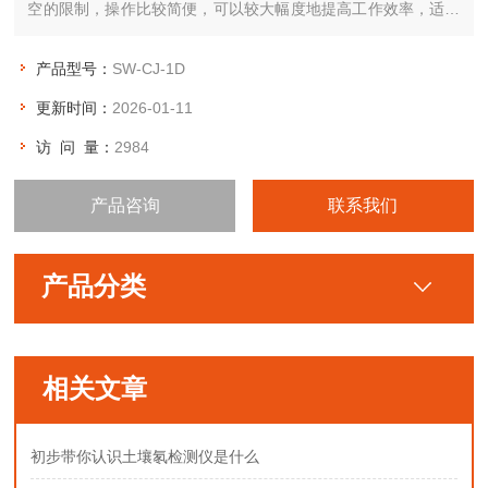
空的限制，操作比较简便，可以较大幅度地提高工作效率，适用
于大规模生产。为了保证接种成功率，接种时使用酒精灯，效果
更好。广泛适用于医疗卫生、制药、化学实验、电子、国防、精
产品型号：
SW-CJ-1D
密仪器、仪表等行业作操作区空气净化作用的设备。
更新时间：
2026-01-11
访 问 量：
2984
产品咨询
联系我们
产品分类
相关文章
初步带你认识土壤氡检测仪是什么