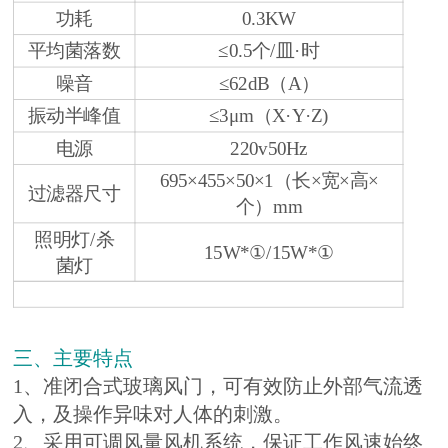
功耗
0.3KW
平均菌落数
≤0.5个/皿·时
噪音
≤62dB（A）
振动半峰值
≤3μm（X·Y·Z)
电源
220v50Hz
695×455×50×1（长×宽×高×
过滤器尺寸
个）mm
照明灯/杀
15W*①/15W*①
菌灯
三、主要特点
1、准闭合式玻璃风门，可有效防止外部气流透
入，及操作异味对人体的刺激。
2、采用可调风量风机系统，保证工作风速始终