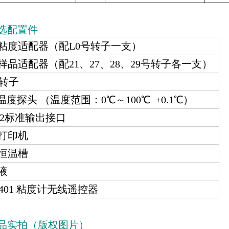
选配置件
低粘度适配器（配L0号转子一支）
样品适配器（配21、27、28、29号转子各一支）
号转子
D温度探头 （温度范围：0℃～100℃ ±0.1℃）
232标准输出接口
用打印机
用恒温槽
液
1401 粘度计无线遥控器
品实拍（版权图片）