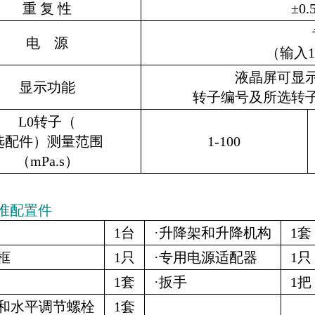
重 复 性
±0
电 源
（输入10
液晶屏可显
显示功能
转子编号及所选转
L0转子（
选配件）测量范围
1-100
（mPa.s）
准配置件
1台
·升降架和升降机构
1套
框
1只
·专用电源适配器
1只
1套
·扳手
1把
座和水平调节螺栓
1套