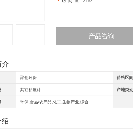
访 问 量：
3183
产品咨询
简介
聚创环保
价格区
类
其它粘度计
产地类
域
环保,食品/农产品,化工,生物产业,综合
介绍