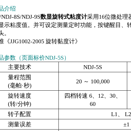
品介绍
/NDJ-8S/NDJ-9S
数显旋转式粘度计
采用16位微处
显示粘度值。并可设定测量定时功能，按键醒目、转
头。
《JJG1002-2005 旋转黏度计》
品参数（页面标价NDJ-5S）
主要技术
NDJ-5S
量程范围
20 ～ 100,000
(毫帕·秒)
旋转速度
四档转速 6、12、30、
(转/分钟)
60
转子配置
L1、 
测量误差
±