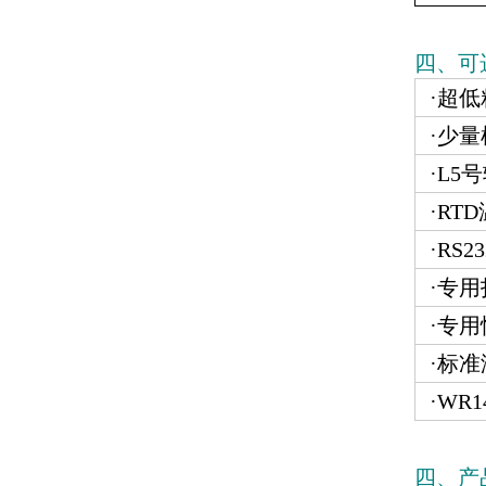
四、可
·超
·少量
·L5
·RT
·RS
·专
·专
·标准
·WR
四、产