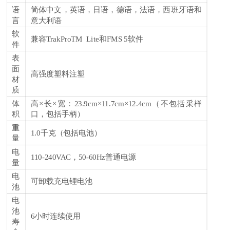
语
简体中文，英语，日语，德语，法语，西班牙语和
言
意大利语
软
兼容TrakProTM Lite和FMS 5软件
件
表
面
高强度塑料注塑
材
质
体
高×长×宽：23.9cm×11.7cm×12.4cm（不包括采样
积
口，包括手柄）
重
1.0千克（包括电池）
量
电
110-240VAC，50-60Hz普通电源
量
电
可卸载充电锂电池
池
电
池
6小时连续使用
寿