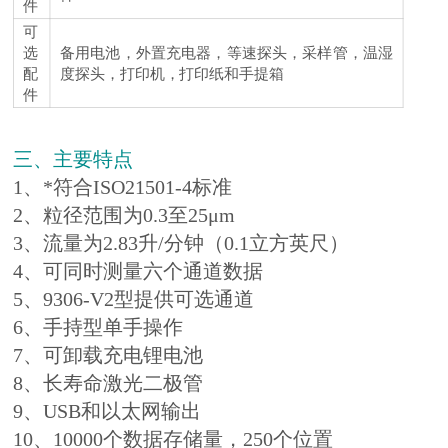
件
可
选
备用电池，外置充电器，等速探头，采样管，温湿
配
度探头，打印机，打印纸和手提箱
件
三、主要特点
1、*符合ISO21501-4标准
2、粒径范围为0.3至25μm
3、流量为2.83升/分钟（0.1立方英尺）
4、可同时测量六个通道数据
5、9306-V2型提供
可选通
道
6、手持型单手操作
7、可卸载充电锂电池
8、长寿命激光二极管
9、USB和以太网输出
10、10000个数据存储量，250个位置