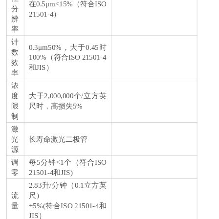
在0.5μm<15%（符合ISO
分
21501-4）
辨
率
计
0.3μm50%，大于0.45时
数
100%（符合ISO 21501-4
效
和JIS）
率
浓
度
大于2,000,000个/立方英
限
尺时，高损失5%
制
激
光
长寿命激光二极管
源
调
每5分钟<1个（符合ISO
零
21501-4和JIS)
2.83升/分钟（0.1立方英
流
尺）
量
±5%(符合ISO 21501-4和
JIS）