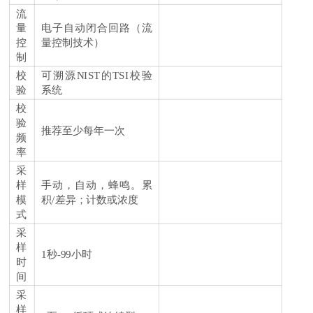
流
量
电子自动闭合回路（流
控
量控制技术）
制
校
可溯源NIST的TSI校验
验
系统
校
验
推荐至少每年一次
频
率
采
样
手动，自动，蜂鸣。累
模
积/差异；计数或浓度
式
采
样
1秒-99小时
时
间
采
样