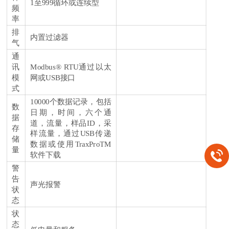
1至999循环或连续型
频
率
排
内置过滤器
气
通
讯
Modbus® RTU通过以太
模
网或USB接口
式
10000个数据记录，包括
数
日期，时间，六个通
据
道，流量，样品ID，采
存
样流量，通过USB传递
储
数据或使用TraxProTM
量
软件下载
警
告
声光报警
状
态
状
态