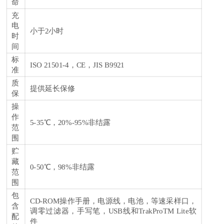
命
充
电
小于2小时
时
间
标
ISO 21501-4，CE，JIS B9921
准
质
提供延长保修
保
操
作
5-35℃，20%-95%非结露
范
围
贮
藏
0-50℃，98%非结露
范
围
包
CD-ROM操作手册，电源线，电池，等速采样口，
含
调零过滤器，手写笔，USB线和TrakProTM Lite软
配
件