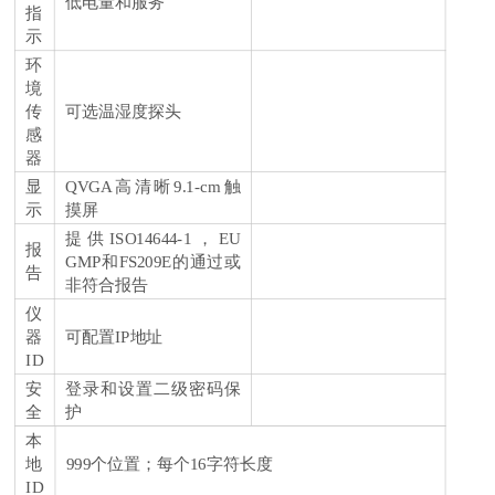
低电量和服务
指
示
环
境
传
可选温湿度探头
感
器
显
QVGA高清晰9.1-cm触
示
摸屏
提供ISO14644-1，EU
报
GMP和FS209E的通过或
告
非符合报告
仪
器
可配置IP地址
ID
安
登录和设置二级密码保
全
护
本
地
999个位置；每个16字符长度
ID