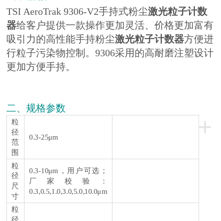
TSI AeroTrak 9306-V2手持式粉尘
激光粒子计数
器
给客户提供一款操作更加灵活、价格更加富有
吸引力的高性能手持粉尘
激光粒子计数器
方便进
行粒子污染物控制。9306采用的高耐磨注塑设计
更加方便手持。
二、规格参数
+
粒
径
0.3-25μm
范
围
粒
0.3-10μm，用户可选；
径
厂家校验：
尺
0.3,0.5,1.0,3.0,5.0,10.0μm
寸
粒
径