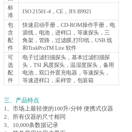
标
ISO 21501-4，CE，JIS B9921
准
包
快速启动手册，CD-ROM操作手册，电
含
源线，电池，进样口，等速探头，三
配
角架，管路，过滤膜,打印纸，USB 线
件
和TrakProTM Lite 软件
可
电子过滤扫描探头，基本过滤扫描探
选
头，TSI 风度探头，温湿度探头，备用
配
电池，双口外置充电器，等速探头，
件
等速进样口，采样管，包装箱
三、产品特点
1、市场上最轻便的100升/分钟 便携式仪器
2、所有仪器的尺寸相同
3、10,000条数据记录