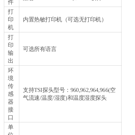
件
打
印
内置热敏打印机（可选无打印机）
机
打
印
可选所有语言
输
出
环
境
传
支持TSI探头型号：960,962,964,966(空
感
气流速/温度/湿度)和温度湿度探头
器
接
口
单