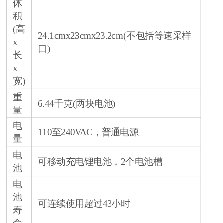
体
积
(高
24.1cmx23cmx23.2cm(不包括等速采样
x
口)
长
x
宽)
重
6.44千克(两块电池)
量
电
110至240VAC，普通电源
量
电
可移动充电锂电池，2个电池槽
池
电
池
可连续使用超过43小时
寿