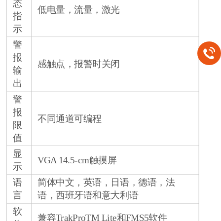
态
低电量，流量，激光
指
示
警
报
感触点，报警时关闭
输
出
警
报
不同通道可编程
限
值
显
VGA 14.5-cm触摸屏
示
语
简体中文，英语，日语，德语，法
言
语，西班牙语和意大利语
软
兼容TrakProTM Lite和FMS5软件