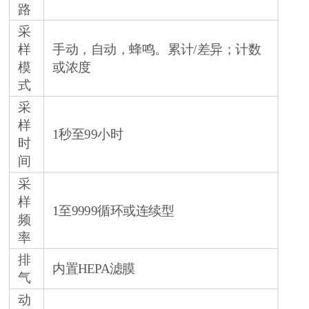
路
采
样
手动，自动，蜂鸣。累计/差异；计数
模
或浓度
式
采
样
1秒至99小时
时
间
采
样
1至9999循环或连续型
频
率
排
内置HEPA滤膜
气
动