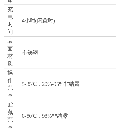
命
充
电
4小时(闲置时)
时
间
表
面
不锈钢
材
质
操
作
5-35℃，20%-95%非结露
范
围
贮
藏
0-50℃，98%非结露
范
围