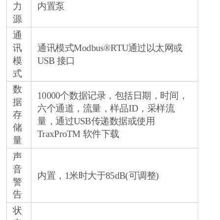
力
内置泵
源
通
讯
通讯模式Modbus®RTU通过以太网或
模
USB 接口
式
数
10000个数据记录，包括日期，时间，
据
六个通道，流量，样品ID，采样流
存
量，通过USB传递数据或使用
储
TraxProTM 软件下载
量
声
音
内置，1米时大于85dB(可调整)
警
告
状