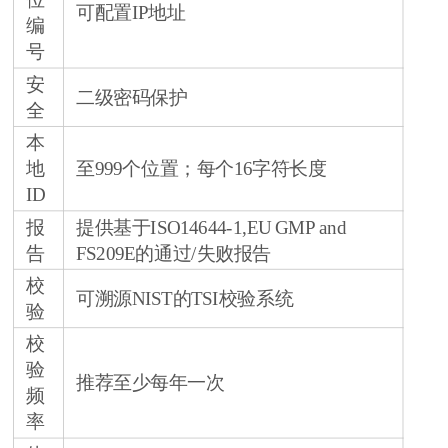
位
可配置IP地址
编
号
安
二级密码保护
全
本
地
至999个位置；每个16字符长度
ID
报
提供基于ISO14644-1,EU GMP and
告
FS209E的通过/失败报告
校
可溯源NIST的TSI校验系统
验
校
验
推荐至少每年一次
频
率