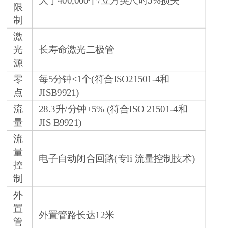
大于400,000个/立方英尺时5%损失
限
制
激
光
长寿命激光二极管
源
零
每5分钟<1个(符合ISO21501-4和
点
JISB9921)
流
28.3升/分钟±5% (符合ISO 21501-4和
量
JIS B9921)
流
量
电子自动闭合回路(
专li
流量控制技术)
控
制
外
置
外置管路长达12米
管