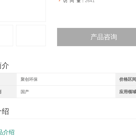
访 问 量：
2641
产品咨询
简介
聚创环保
价格区
别
国产
应用领
介绍
品介绍