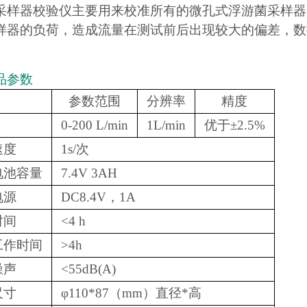
采样器校验仪主要用来校准所有的微孔式浮游菌采样器
样器的负荷，造成流量在测试前后出现较大的偏差，数
。
品参数
参数范围
分辨率
精度
0-200 L/min
1L/min
优于±2.5%
速度
1s/次
电池容量
7.4V 3AH
电源
DC8.4V，1A
时间
<4 h
工作时间
>4h
噪声
<55dB(A)
尺寸
φ110*87（mm）直径*高