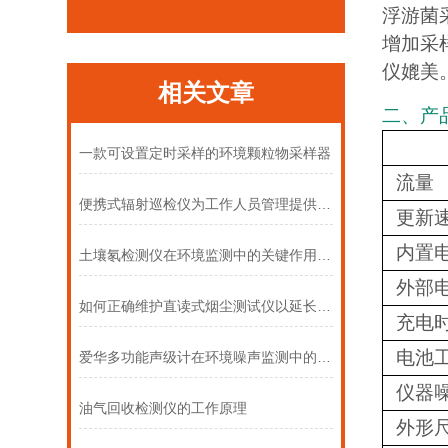
浮游菌
增加采
仪媲美
相关文章
二、产
一款可设置定时采样的环境颗粒物采样器
流量
便携式辐射巡检仪为工作人员管理提供了便利
更新
内置
土壤氡检测仪在环境监测中的关键作用与意义
外部
如何正确维护直读式烟尘测试仪以延长使用寿命
充电
电池
爱华多功能声级计在环境噪声监测中的合规应用
仪器
油气回收检测仪的工作原理
外形