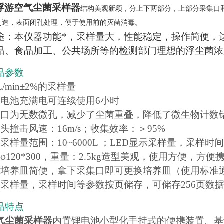
浮游空气尘菌采样器
结构
美观新颖，分上下两部分，上部分采集口
制造，表面闭孔处理，便于使用前的灭菌消毒。
途：本仪器功能*，采样量大，性能稳定，操作简便，
品、食品加工、公共场所等的检测部门理想的浮尘菌浓
品参数
L/min±2%的采样量
电电池充满电可连续使用6小时
样口为无数微孔，减少了尘菌重叠，降低了微生物计数
头撞击风速：16m/s；收集效率：＞95%
采样量范围：10~6000L ；LED显示采样量，采样时
120*300，重量：2.5kg造
型美观
，使用方便，方便
换培养皿简便，拿下采集口即可更换培养皿（使用标准通用
将采样量，采样时间等参数按页储存，可储存256页数
品特点
气尘菌采样器
内置锂电池小型化手持式的便携装置。基于