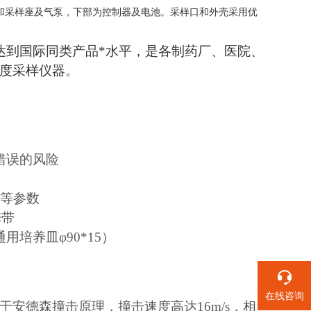
和采样座及气泵，下部为控制器及电池。采样口和外
壳采用优
达到国际同类产品*水平，是各制药厂、医院、
度采样仪器。
错误的风险
间等参数
携带
培养皿φ90*15）
据
在线咨询
安德森撞击原理，撞击速度高达16m/s，相