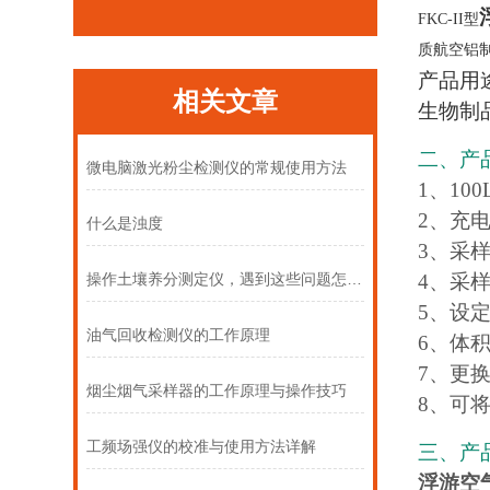
FKC-II型
质航空铝
产品用
相关文章
生物制
二、产
微电脑激光粉尘检测仪的常规使用方法
1、100
2、充
什么是浊度
3、采
4、采样
操作土壤养分测定仪，遇到这些问题怎么办
5、设定
油气回收检测仪的工作原理
6、体积φ
7、更
烟尘烟气采样器的工作原理与操作技巧
8、可
工频场强仪的校准与使用方法详解
三、产
浮游空