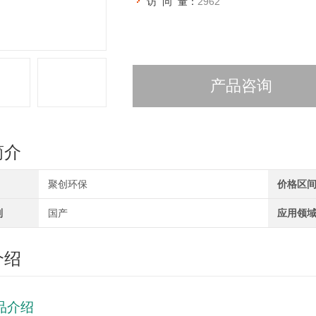
访 问 量：
2962
产品咨询
简介
聚创环保
价格区
别
国产
应用领
介绍
品介绍