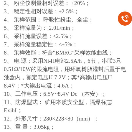
2、 粉尘仪测量相对误差： ±20%；
3、 稳定性相对误差：±2.5%；
4、 采样范围： 呼吸性粉尘、全尘；
5、 采样流量为： 2.0L/min；
6、 采样流量误差：≤2.5%；
7、 采样流量稳定性：≤±5%；
8、 采样效能：符合“BMRC”采样效能曲线；
9、 电 源：采用Ni-H电池2.5A/h，6节，串联3只
0.51Ω/10W的限流电阻，用环氧树脂灌封后置于电
池盒内，额定电压U 7.2V；其*高输出电压U
8.4V；*大输出电流：4.6A；
10、工作电压：6.5V~8.4V Dc （本安）；
11、防爆型式： 矿用本质安全型，隔爆标志
ExibI；
12、外形尺寸：280×228×80（mm）；
13、重 量：3.05kg；