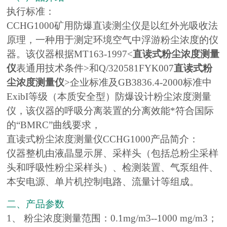
执行标准：
CCHG1000矿用防爆直读测尘仪是以红外光吸收法
原理，一种用于测定环境空气中浮游粉尘浓度的仪
器。该仪器根据MT163-1997<
直读式粉尘浓度测量
仪
表通用技术条件>和Q/320581FYK007
直读式粉
尘浓度测量仪
>企业标准及GB3836.4-2000标准中
ExibI等级（本质安全型）防爆设计粉尘浓度测量
仪，该仪器的呼吸分离装置的分离效能*符合
国际
的“BMRC”曲线要求，
直读式粉尘浓度测量仪CCHG1000产品简介：
仪器整机由液晶显示屏、采样头（包括总粉尘采样
头和呼吸性粉尘采样头）、检测装置、气泵组件、
本安电源、单片机控制电路、流量计等组成。
二、产品参数
1、 粉尘浓度测量范围：0.1mg/m3--1000 mg/m3；