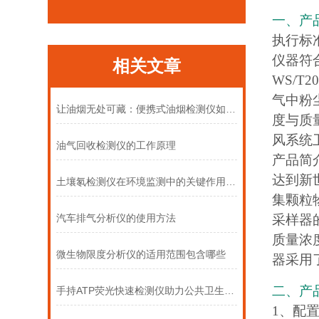
一、产
执行标
仪器符合
相关文章
WS/T
气中粉
让油烟无处可藏：便携式油烟检测仪如何赋能环境监察？
度与质
风系统
油气回收检测仪的工作原理
产品简
达到新
土壤氡检测仪在环境监测中的关键作用与意义
集颗粒物
采样器
汽车排气分析仪的使用方法
质量浓度
微生物限度分析仪的适用范围包含哪些
器采用
二、产
手持ATP荧光快速检测仪助力公共卫生安全保障
1、配置