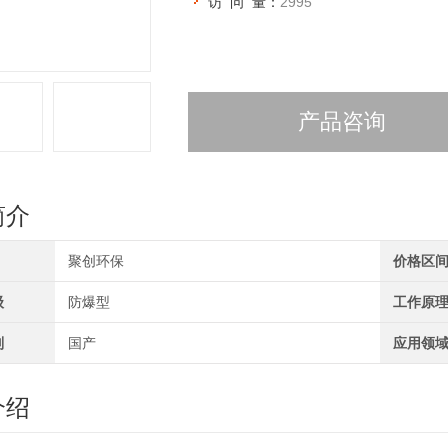
访 问 量：
2995
产品咨询
简介
聚创环保
价格区
级
防爆型
工作原
别
国产
应用领
介绍