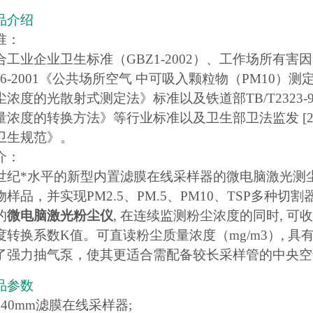
品介绍
准：
工业企业卫生标准（GBZ1-2002）、工作场所有害因
206-2001《公共场所空气 中可吸入颗粒物（PM10）测
尘浓度的光散射式测定法》标准以及铁道部TB/T2323
量浓度的转换方法》等行业标准以及卫生部卫法监发 [20
卫生规范》。
介：
世纪
*水平的新型内置滤膜在线采样器的微电脑激光测
样品，并实现PM2.5、PM.5、PM10、TSP多种
的
微电脑激光粉尘仪
, 在连续监测粉尘浓度的同时, 可
转换系数K值。可直读粉尘质量浓度（mg/m3）, 具有PM
了强力抽气泵，使其更适合需配备较长采样管的中央空
品参数
40mm滤膜在线采样器;