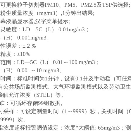
可更换粒子切割器PM10、PM5、PM2.5及TSP供选择;
粉尘质量浓度（mg/m3）,1分钟出结果;
屏幕液晶显示器,汉字菜单提示;
灵敏度：LD—5C（L） 0.01mg/m3；
（H） 0.001mg/m3。
复性误差：±２％
精度：±10%
围：LD—5C（L） 0.01～100 mg/m3；
（H） 0.001～10 mg/m3。
定时间：标准时间为1分钟，设有0.1分及手动档（可任
具有公共场所监测模式、大气环境监测模式以及劳动卫生
接触允许浓度（STEL）等。
 贮：可循环存储99组数据。
时采样：可设定测量时间（1～9999）秒，关机时间（0
9999）次。
尘浓度超标报警阈值设定：浓度*大阈值: 65mg/m3；测