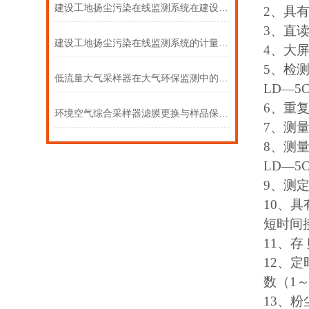
建设工地扬尘污染在线监测系统在建设工地的应用
2、具有
3、直读
建设工地扬尘污染在线监测系统的计量校准周期与标准
4、大
5、检测
低流量大气采样器在大气环保监测中的多元应用
LD—5C
6、重
环境空气综合采样器滤膜更换与样品保存的标准化操作流程
7、测量
8、测量范
LD—5C
9、测
10、
短时间
11、存
12、定
数（1～
13、粉