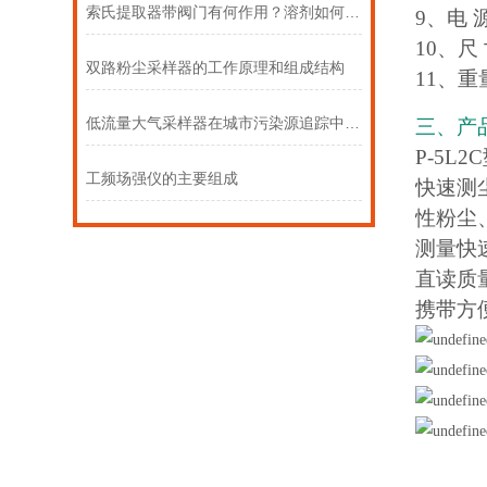
索氏提取器带阀门有何作用？溶剂如何回收？
9、电 
10、尺 
双路粉尘采样器的工作原理和组成结构
11、重
低流量大气采样器在城市污染源追踪中的作用
三、产
P-5
工频场强仪的主要组成
快速测
性粉尘
测量快
直读质
携带方