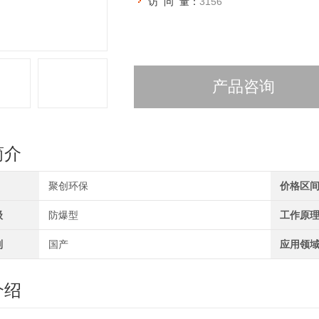
访 问 量：
3156
产品咨询
简介
聚创环保
价格区
级
防爆型
工作原
别
国产
应用领
介绍