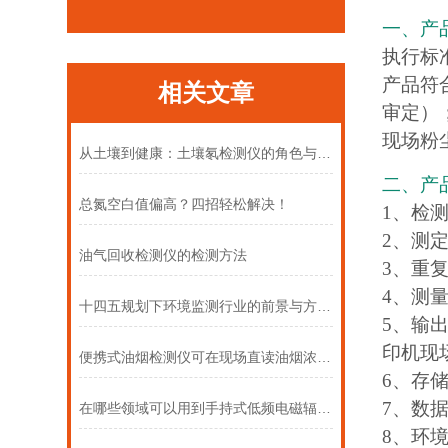
一、产
执行标
产品符
相关文章
审定）
现场粉尘
从土壤到健康：土壤氡检测仪的角色与价值
二、产
总氮空白值偏高？四招轻松解决！
1、检测
2、测定
油气回收检测仪的检测方法
3、重复
4、测量
十四五规划下环境监测行业的前景与方向（上）
5、输
印机现
便携式油烟检测仪可在现场直读油烟浓度数据
6、存
7、数
在哪些领域可以用到手持式低频电磁辐射分析仪
8、环境