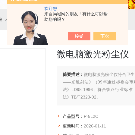
欢迎您！
来自局域网的朋友！有什么可以帮
助您的吗？
仪
>
多功能粉尘检测仪
> P-5L2C微电脑激光粉尘仪
微电脑激光粉尘仪
简要描述：
微电脑激光粉尘仪符合卫生
——光散射法》（99年通过标委会
法》LD98-1996；符合铁路行
法》TB/T2323-92。
产品型号：
P-5L2C
更新时间：
2026-01-11