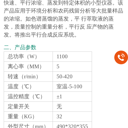
快速、平行浓缩、蒸发到特定体积的小型仪器。该
产品应用于环境分析和农药残留分析等大批量样品
的浓缩。如色谱蒸馏的蒸发，平 行萃取液的蒸
发，质量控制的重量分析，平行反 应产物的蒸
发。将推出平行合成反应系统。
二、产品参数
+
总功率（W）
1100
离心率（MM）
5
转速（r/min）
50-420
温度（℃）
室温˖5-100
温控精度（℃）
±1
定量开关
无
重量（KG）
32
外型尺寸（mm）
490*320*355