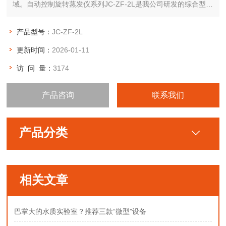
域。自动控制旋转蒸发仪系列JC-ZF-2L是我公司研发的综合型油
浴、水浴两用旋转蒸发器。整机计美观大方，合理紧凑，操作简
捷方便，控温准确，性能可靠。除了实用和人性化的设计以外，
产品型号：
JC-ZF-2L
坚固、耐用的性能也是产品重要的特点。
更新时间：
2026-01-11
访 问 量：
3174
产品咨询
联系我们
产品分类
相关文章
巴掌大的水质实验室？推荐三款“微型”设备