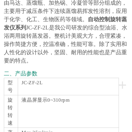
由马达、蒸馏瓶、加热锅、冷凝管等部分组成的，
主要用于减压条件下连续蒸馏易挥发性溶剂，应用
于化学、化工、生物医药等领域。
自动控制旋转蒸
发仪系列
JC-ZF-2L是我公司研发的综合型油浴、水
浴两用旋转蒸发器。整机计美观大方，合理紧凑，
操作简捷方便，控温准确，性能可靠。除了实用和
人性化的设计以外，坚固、耐用的性能也是产品重
要的特点。
二、产品参数
+
型
JC-ZF-2L
号
旋
液晶屏显示0~310rpm
转
转
速