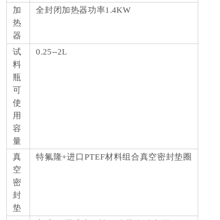
加
全封闭加热器功率1.4KW
热
器
试
0.25--2L
料
瓶
可
使
用
容
量
真
特氟隆+进口PTEF材料组合真空密封垫圈
空
密
封
垫