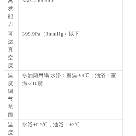
蒸
Max.25ml/min
发
能
力
可
399.9Pa（3mmHg）以下
达
真
空
度
温
水油两用锅 水浴：室温-99℃；油浴：室
度
温-210度
调
节
范
围
温
水浴±0.5℃，油浴：±2℃
度