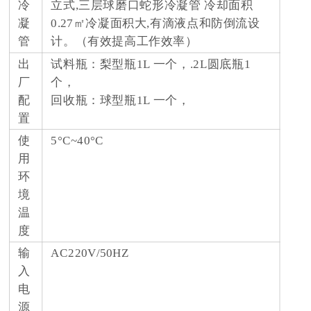
冷
立式,三层球磨口蛇形冷凝管 冷却面积
凝
0.27㎡冷凝面积大,有滴液点和防倒流设
管
计。（有效提高工作效率）
出
试料瓶：梨型瓶1L 一个，.2L圆底瓶1
厂
个，
配
回收瓶：球型瓶1L 一个，
置
使
5°C~40°C
用
环
境
温
度
输
AC220V/50HZ
入
电
源