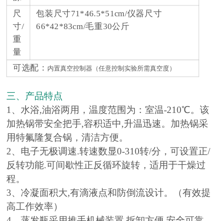
尺
包装尺寸71*46.5*51cm/仪器尺寸
寸/
66*42*83cm/毛重30公斤
重
量
可选配：
内置真空控制器（任意控制实验所需真空度）
三、产品特点
1、水浴,油浴两用，温度范围为：室温-210℃。该
加热锅带安全把手,容积适中,升温迅速。加热锅采
用特氟隆复合锅，清洁方便。
2、电子无极调速.转速数显0-310转/分，可设置正/
反转功能.可间歇性正反循环旋转，适用于干燥过
程。
3、冷凝面积大,有滴液点和防倒流设计。（有效提
高工作效率）
4、蒸发瓶采用推手机械装置,拆卸方便,安全可靠