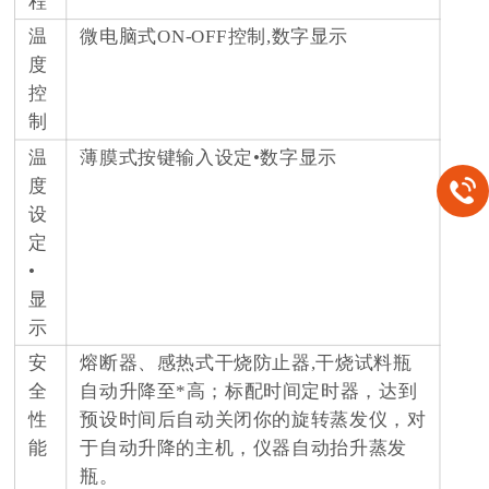
程
温
微电脑式ON-OFF控制,数字显示
度
控
制
温
薄膜式按键输入设定•数字显示
度
设
定
•
显
示
安
熔断器、感热式干烧防止器,干烧试料瓶
全
自动升降至*高；标配时间定时器，达到
性
预设时间后自动关闭你的旋转蒸发仪，对
能
于自动升降的主机，仪器自动抬升蒸发
瓶。