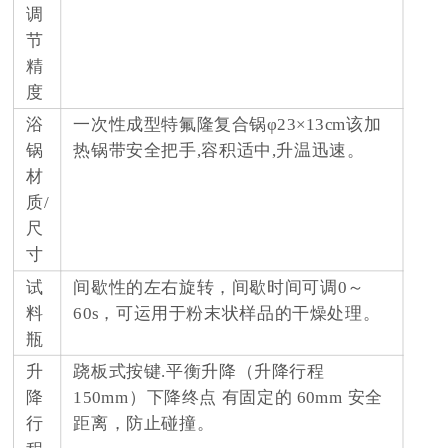
调
节
精
度
浴
一次性成型特氟隆复合锅φ23×13cm该加
锅
热锅带安全把手,容积适中,升温迅速。
材
质/
尺
寸
试
间歇性的左右旋转，间歇时间可调0～
料
60s，可运用于粉末状样品的干燥处理。
瓶
升
跷板式按键.平衡升降（升降行程
降
150mm）下降终点 有固定的 60mm 安全
行
距离，防止碰撞。