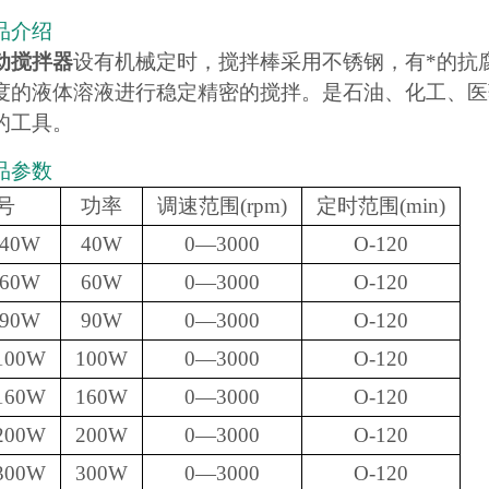
品介绍
动搅拌器
设有机械定时，搅拌棒采用不锈钢，有*的抗
度的液体溶液进行稳定精密的搅拌。是石油、化工、医
的工具。
品参数
号
功率
调速范围(rpm)
定时范围(min)
-40W
40W
0—3000
O-120
-60W
60W
0—3000
O-120
-90W
90W
0—3000
O-120
-100W
100W
0—3000
O-120
-160W
160W
0—3000
O-120
-200W
200W
0—3000
O-120
-300W
300W
0—3000
O-120