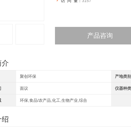
访 问 量：
3157
产品咨询
简介
聚创环保
产地类
间
面议
仪器种
域
环保,食品/农产品,化工,生物产业,综合
介绍