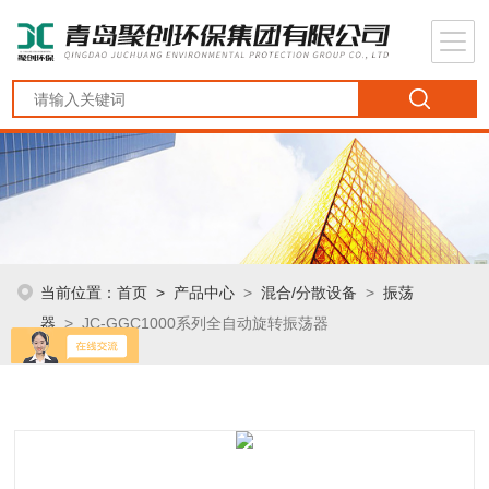
当前位置：
首页
>
产品中心
>
混合/分散设备
>
振荡
器
> JC-GGC1000系列全自动旋转振荡器