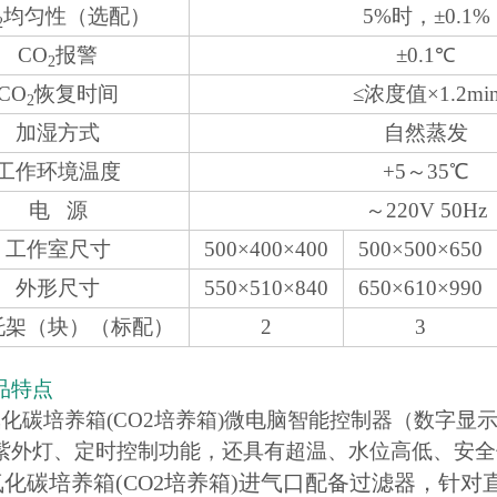
均匀性（选配）
5%时，±0.1%
2
CO
报警
±0.1℃
2
CO
恢复时间
≤浓度值×1.2mi
2
加湿方式
自然蒸发
工作环境温度
+5～35℃
电 源
～220V 50Hz
工作室尺寸
500×400×400
500×500×650
外形尺寸
550×510×840
650×610×990
托架（块）（标配）
2
3
品特点
氧化碳培养箱(CO2培养箱)微电脑智能控制器（数字显
紫外灯、定时控制功能，还具有超温、水位高低、安全
氧化碳培养箱(CO2培养箱)进气口配备过滤器，针对