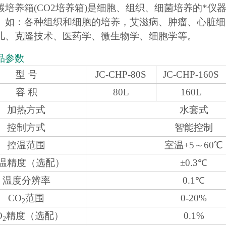
碳培养箱(CO2培养箱)是细胞、组织、细菌培养的*
。如：各种组织和细胞的培养，艾滋病、肿瘤、心脏细
儿、克隆技术、医药学、微生物学、细胞学等。
品参数
型 号
JC-CHP-80S
JC-CHP-160S
容 积
80L
160L
加热方式
水套式
控制方式
智能控制
控温范围
室温+5～60℃
温精度（选配）
±0.3℃
温度分辨率
0.1℃
CO
范围
0-20%
2
O
精度（选配）
0.1%
2