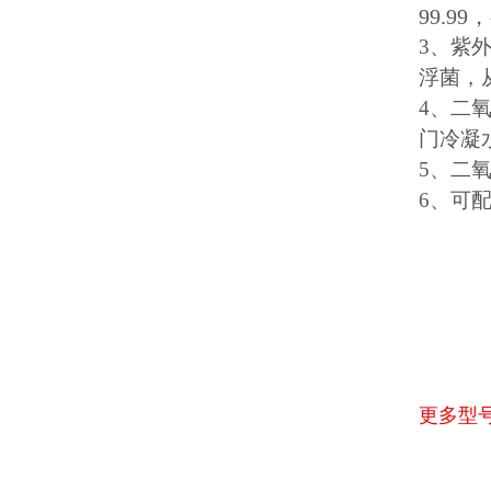
99.
3、紫
浮菌，
4、二
门冷凝
5、二
6、可配
更多型