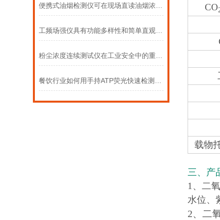
便携式油烟检测仪可在现场直读油烟浓度数据
CO
工频场强仪具有功能多样性和简单直观的操作
粉尘浓度连续测试仪在工业安全中的重要作用
餐饮行业如何用手持ATP荧光快速检测仪把控餐具洁净度？
载物
三、产
1、二
水位、
2、二