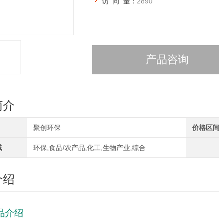
访 问 量：
2890
产品咨询
简介
聚创环保
价格区
域
环保,食品/农产品,化工,生物产业,综合
介绍
品介绍