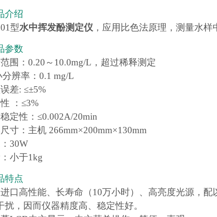
品介绍
301型
水中挥发酚测定仪
，应用比色法原理，测量水样
品参数
范围：0.20～10.0mg/L，超过稀释测定
小分辨率：0.1 mg/L
误差: ≤±5%
性 ：≤3%
定性：≤0.002A/20min
尺寸：主机 266mm×200mm×130mm
：30W
：小于1kg
品特点
用进口高性能、长寿命（10万小时）、高亮度光源，
干扰，因而仪器精度高、稳定性好。