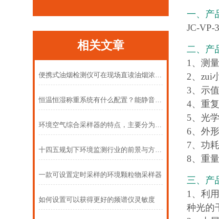
一、产
JC-VP-
相关文章
二、产
1、测量
便携式油烟检测仪可在现场直读油烟浓度数据
2、zui
3、示值
恒温恒湿称重系统有什么配置？能静音/除霜/防震吗？
4、重复
5、光学稳
环境空气综合采样器的特点，主要分为三个系统
6、外形
7、功耗
十四五规划下环境监测行业的前景与方向（下）
8、重量
一款可设置定时采样的环境颗粒物采样器
三、产
1、利
如何设置可以获得更好的频谱仪灵敏度
种光的