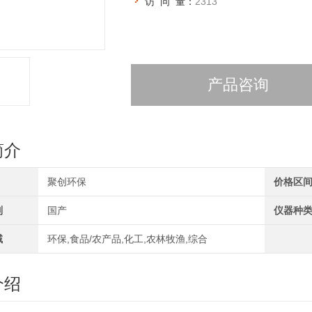
访 问 量：
2313
产品咨询
简介
聚创环保
价格区
别
国产
仪器种
域
环保,食品/农产品,化工,农林牧渔,综合
介绍