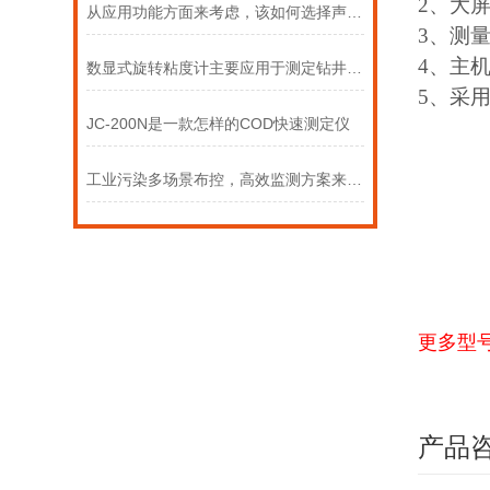
2、大
从应用功能方面来考虑，该如何选择声级计
3、测
4、主
数显式旋转粘度计主要应用于测定钻井液或有关流体的粘度
5、采
JC-200N是一款怎样的COD快速测定仪
工业污染多场景布控，高效监测方案来了！
更多型
产品