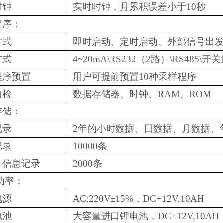
时钟
实时时钟，月累积误差小于10秒
程序：
方式
即时启动、定时启动、外部信号出
方式
4~20mA\RS232（2路）\RS485\开
程序预置
用户可提前预置10种采样程序
自检
数据存储器、时钟、RAM、ROM
存储：
记录
2年的小时数据、日数据、月数据、
记录
10000条
、信息记录
2000条
功率：
电源
AC:220V±15%，DC+12V,10AH
电池
大容量进口锂电池，DC+12V,10AH