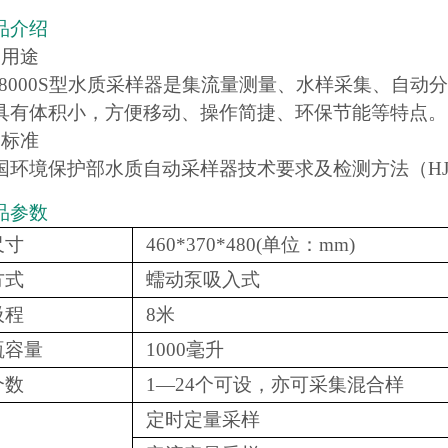
品介绍
品用途
C-8000S型水质采样器是集流量测量、水样采集、自
具有体积小，方便移动、操作简捷、环保节能等特点。
品标准
环境保护部水质自动采样器技术要求及检测方法（HJ/T3
品参数
尺寸
460*370*480(单位：mm)
方式
蠕动泵吸入式
吸程
8米
瓶容量
1000毫升
个数
1—24个可设，亦可采集混合样
定时定量采样