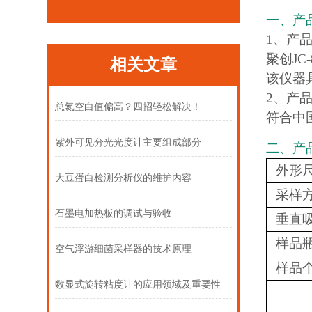
一、产
1、产
聚创J
相关文章
该仪器
2、产
总氮空白值偏高？四招轻松解决！
符合中国
紫外可见分光光度计主要组成部分
二、产
外形
大豆蛋白检测分析仪的维护内容
采样
石墨电加热板的调试与验收
垂直
样品
空气浮游细菌采样器的技术原理
样品
数显式旋转粘度计的应用领域及重要性