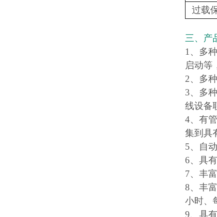
过载
三、产
1、多
启动等
2、多
3、多种
线设备
4、有
集到具
5、自
6、具
7、丰
8、丰
小时、
9、具