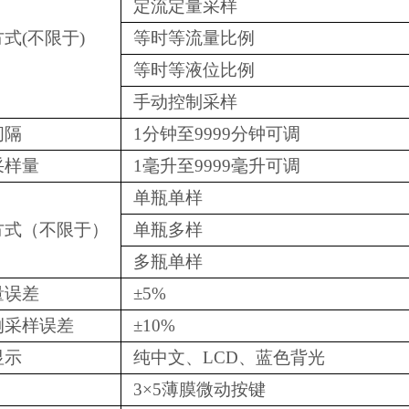
定流定量采样
式(不限于)
等时等流量比例
等时等液位比例
手动控制采样
间隔
1分钟至9999分钟可调
采样量
1毫升至9999毫升可调
单瓶单样
方式（不限于）
单瓶多样
多瓶单样
量误差
±5%
例采样误差
±10%
显示
纯中文、LCD、蓝色背光
3×5薄膜微动按键