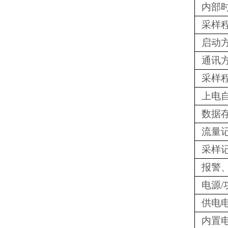
内部
采样
启动
通讯
采样
上电
数据
流量
采样
报警
电源/
供电
内置