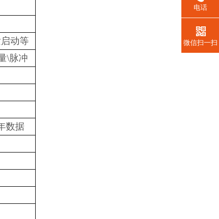
电话
发启动等
微信扫一扫
关量\脉冲
年数据