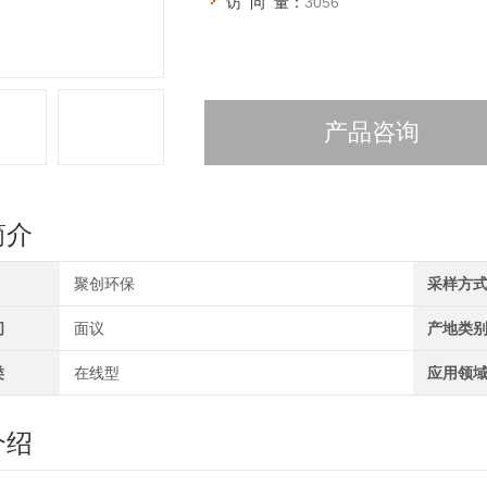
访 问 量：
3056
产品咨询
简介
聚创环保
采样方
间
面议
产地类
类
在线型
应用领
介绍