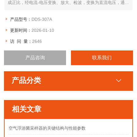
成正比，经电流-电压变换、放大、检波，变换为直流电压，通过
温度补偿等，zui后经A/D转换器转换成数字信号，通过微电脑显
示。整个过程均由微电脑控制和处理。
产品型号：
DDS-307A
更新时间：
2026-01-10
访 问 量：
2646
产品咨询
联系我们
产品分类
相关文章
空气浮游菌采样器的关键结构与性能参数