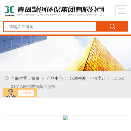
当前位置：
首页
>
产品中心
>
水质检测
>
浊度计
> JC-XZ-
0101A便携式细菌浊度仪