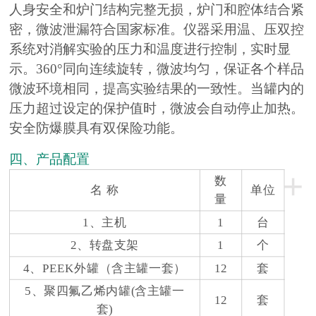
人身安全和炉门结构完整无损，炉门和腔体结合紧
密，微波泄漏符合国家标准。仪器采用温、压双控
系统对消解实验的压力和温度进行控制，实时显
示。360°同向连续旋转，微波均匀，保证各个样品
微波环境相同，提高实验结果的一致性。当罐内的
压力超过设定的保护值时，微波会自动停止加热。
安全防爆膜具有双保险功能。
四、产品配置
+
数
名 称
单位
量
1、主机
1
台
2、转盘支架
1
个
4、PEEK外罐（含主罐一套）
12
套
5、聚四氟乙烯内罐(含主罐一
12
套
套)