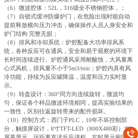
（6）微波腔体：52L，316级全不锈钢腔体，；
（7）自锁式缓冲防爆炉门，在危险出现时能自动
提前释放横向压力冲击，确保操作人员人身安全和
炉门结构 完整无损；
（8）排风和冷却系统：炉腔配备大功率排风系
统，各种反应可在通风，安全和易于观察的环境下
长时间连续进行。炉腔通风采用耐酸蚀，大风量离
心式风机，排风量不小于5m3/min；炉腔内具有风
冷功能，持续为反应罐降温，温度和压力实时显
示。
（9）转盘设计：360°同方向连续旋转，微波均
匀，保证各个样品微波环境相同，提高实验结果的
一致性，区别往返旋转带来的配件损坏。
（10）控制方式：西门子PLC，10年不坏控制部
分，触摸屏设计，8寸TFT-LED（800X480彩）大
屏幕显示，远距离直读反应进程，实时显示密闭反