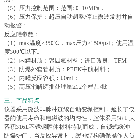
（5）压力控制范围：范围: 0~10MPa，
（6）压力保护：超压自动调整/停止微波发射并自
动报警；
反应罐参数：
（1）max温度≥350℃，max压力≥1500psi；使用温
度300℃以下。
（2）内罐材质：聚四氟材料；进口改良。TFM
（3）防爆外套管材质：PEEK宇航材料；
（4）内罐反应容积：60ml；
（5）高压消解罐批处理量≥12个样品/批
三、产品特点
仪器采用微波非脉冲连续自动变频控制，延长了仪
器的使用寿命和电磁波的均匀性，腔体采用58Ｌ大
容积316L不锈钢腔体材料特制而成，自锁式缓冲
防爆炉门，当反应异常时，缓冲结构确保操作人员