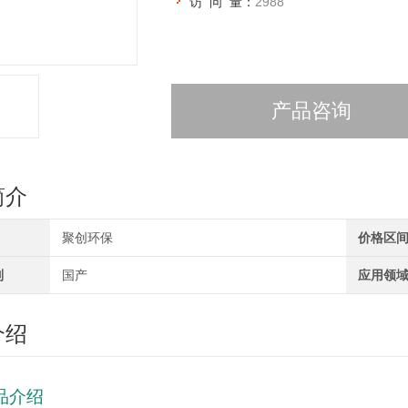
访 问 量：
2988
产品咨询
简介
聚创环保
价格区
别
国产
应用领
介绍
品介绍