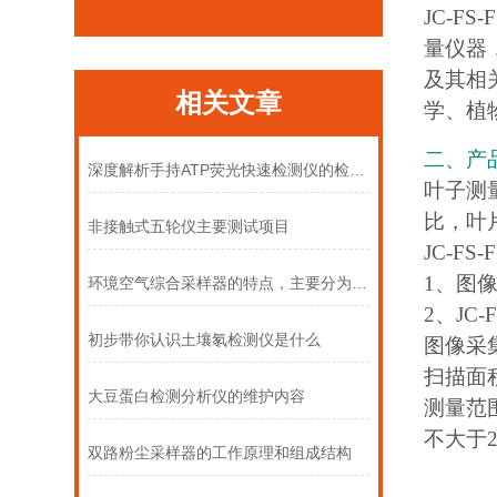
JC-FS-
量仪器
及其相
相关文章
学、植
二、产
深度解析手持ATP荧光快速检测仪的检测原理
叶子测
比，叶
非接触式五轮仪主要测试项目
JC-FS-
1、图
环境空气综合采样器的特点，主要分为三个系统
2、JC
初步带你认识土壤氡检测仪是什么
图像采
扫描面积
大豆蛋白检测分析仪的维护内容
测量范
不大于2
双路粉尘采样器的工作原理和组成结构