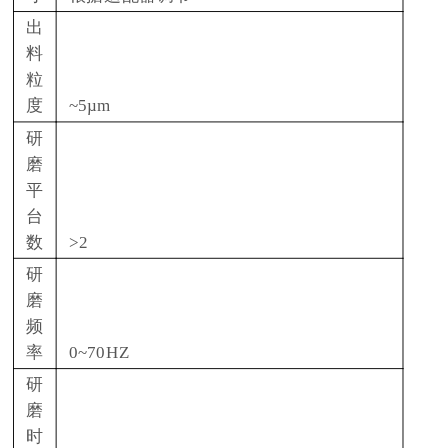
出
料
粒
度
~5µm
研
磨
平
台
数
>2
研
磨
频
率
0~70HZ
研
磨
时