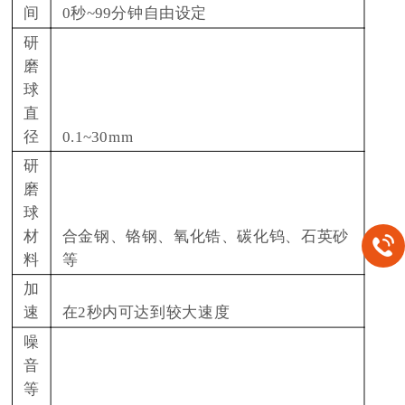
间
0秒~99分钟自由设定
研
磨
球
直
径
0.1~30mm
研
磨
球
材
合金钢、铬钢、氧化锆、碳化钨、石英砂
料
等
加
速
在2秒内可达到较大速度
噪
音
等