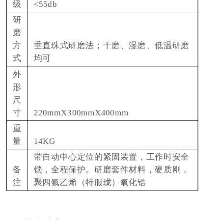
级
<55db
研
磨
方
垂直珠式研磨法；干磨、湿磨、低温研磨
式
均可
外
形
尺
寸
220mmX300mmX400mm
重
量
14KG
带自动中心定位的紧固装置，工作时安全
备
锁，全程保护。研磨套件材料，硬质刚，
注
聚四氟乙烯（特服珑）氧化锆