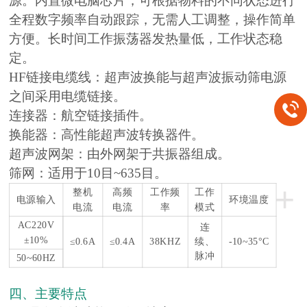
源。内置微电脑芯片，可根据物料的不同状态进行
全程数字频率自动跟踪，无需人工调整，操作简单
方便。长时间工作振荡器发热量低，工作状态稳
定。
HF链接电缆线：超声波换能与超声波振动筛电源
之间采用电缆链接。
连接器：航空链接插件。
换能器：高性能超声波转换器件。
超声波网架：由外网架于共振器组成。
筛网：适用于10目~635目。
+
整机
高频
工作频
工作
电源输入
环境温度
电流
电流
率
模式
AC220V
连
±10%
≤0.6A
≤0.4A
38KHZ
续、
-10~35°C
脉冲
50~60HZ
四、主要特点