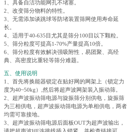
1、具备自洁功能网孔不堵塞。
2、改变筛分物料的特性。
3、无需添加谈跳球等防堵装置筛网使用寿命延
长。
4、适用于40-635目尤其是筛分100目以下颗粒。
5、筛分粒度可提高1-70%产量提高10倍。
6、筛分粒度有效解决强吸附性，易团聚、高经
典、高密度比重轻等筛分难题。
五、使用说明
1、首先将换能器锁定在贴好网的网架上（锁定力
度为40~50kg）,然后将超声波网架装入振动筛。
2、超声波振动筛电源与旋振筛分别供电，旋振筛
为三相供电，超声波振动筛电源为单相供电，两者
均需可靠接地。
3、超声波振动筛电源后面板OUT为超声波输出，
请把超声波HF连接线插入锁紧，并检查链接可