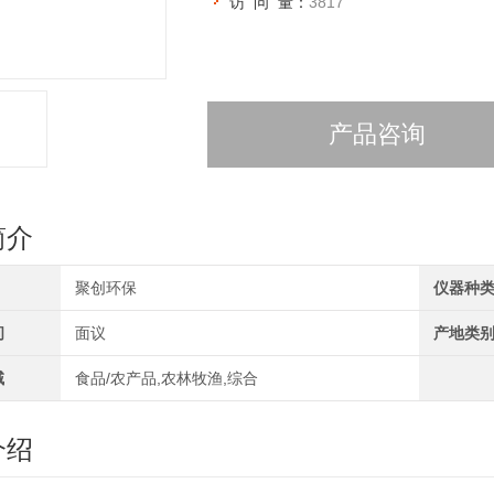
访 问 量：
3817
产品咨询
简介
聚创环保
仪器种
间
面议
产地类
域
食品/农产品,农林牧渔,综合
介绍