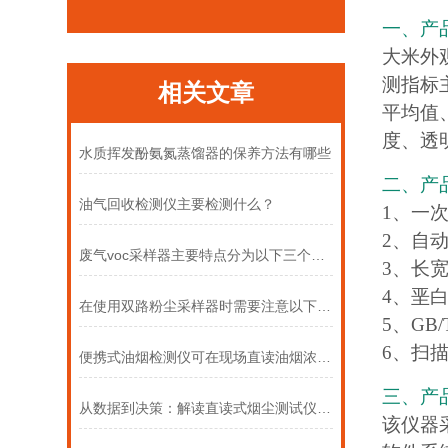
一、产
大米外
测指标
相关文章
平均值
度、透
水质挥发酚氨氮蒸馏器的保养方法有哪些
二、产
油气回收检测仪主要检测什么？
1、一次
2、自动
废气voc采样器主要特点分为以下三个部分
3、长宽
4、垩白
在使用双路粉尘采样器时需要注意以下事项
5、GB/
6、扫描
便携式油烟检测仪可在现场直读油烟浓度数据
三、产
从数据到决策：解读直读式烟尘测试仪的测量结果
该仪器