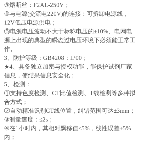
③熔断丝：F2AL-250V；
④与电源(交流电220V)的连接：可拆卸电源线，
12V低压电源供电；
⑤电源电压波动不大于标称电压的±10%、电网电
源上出现的典型的瞬态过电压环境下必须能正常工
作。
3、防护等级：GB4208：IP00；
★4、具备独立加密与授权功能，能保护试剂厂家
信息，使结果信息安全化；
5、检测：
①支持色度检测、CT比值检测、T线检测等多种拟
合方式；
②自动精准识别CT线位置，纠错范围可达±3mm；
③测量速度：≤2s；
④在1小时内，其相对飘移值≤5%，线性误差±5%
内；