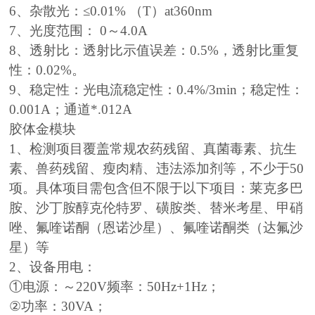
6、杂散光：≤0.01% （T）at360nm
7、光度范围： 0～4.0A
8、透射比：透射比示值误差：0.5%，透射比重复
性：0.02%。
9、稳定性：光电流稳定性：0.4%/3min；稳定性：
0.001A；通道*.012A
胶体金模块
1、检测项目覆盖常规农药残留、真菌毒素、抗生
素、兽药残留、瘦肉精、违法添加剂等，不少于50
项。具体项目需包含但不限于以下项目：莱克多巴
胺、沙丁胺醇克伦特罗、磺胺类、替米考星、甲硝
唑、氟喹诺酮（恩诺沙星）、氟喹诺酮类（达氟沙
星）等
2、设备用电：
①电源：～220V频率：50Hz+1Hz；
②功率：30VA；