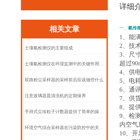
详细
相关文章
一、
氡传
1、能
2、技
土壤氡检测仪的主要组成
3、尺寸
超过9
土壤氡检测仪在环境监测中的关键作用与意义
4、供电
5、电
双路粉尘采样器的采样前后应该做些什么
6、通
注意玻璃器皿清洗机的定期保养
7、供
8、提
手持式尘埃粒子计数器提供了简单的操作模式
9、检
内空气
环境空气综合采样器在污染防控中的关键作用
10、