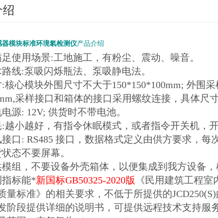
介绍
感器模块标准环境氡检测仪
产品介绍
满足使用场景:工地施工，有粉尘、震动、噪音。
术路线:泵吸闪烁瓶法、泵吸静电法。
:核心模块外围尺寸不大于150*150*100mm; 外
0mm,采样接口和箱体的接口采用螺纹连接，具体尺
电源: 12V; 供货时不带电池。
耗:越小越好，有指令休眠模式，或者指令开关机，
讯接口: RS485 接口，数据格式定义由供方要求，
货状态不要屏幕。
供模组，不要设备外壳箱体，以便集成到我方设备，
测指标能*
新国标GB50325-2020版
《民用建筑工程室内环
质量标准》的相关要求，不低于所提供的JCD250(S
开发阶段提供详细的说明书，可提供远程技术支持服