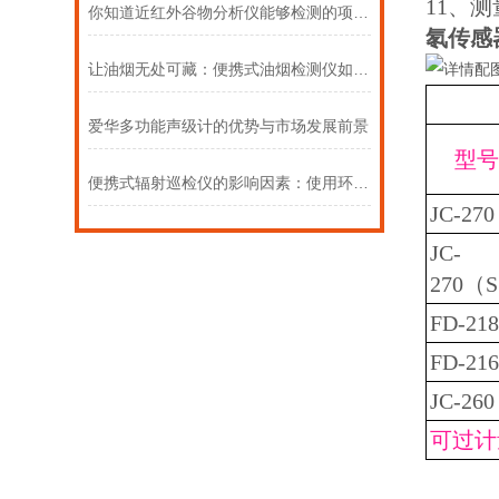
11、测
你知道近红外谷物分析仪能够检测的项目有哪些吗
氡传感
让油烟无处可藏：便携式油烟检测仪如何赋能环境监察？
爱华多功能声级计的优势与市场发展前景
型
便携式辐射巡检仪的影响因素：使用环境、开关频率与维护方式
JC-270
JC-
270（
FD-218
FD-216
JC-260
可过计