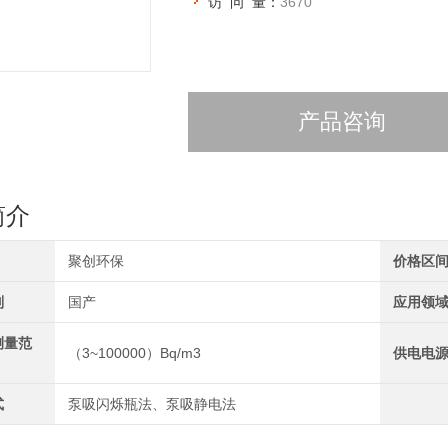
访 问 量：
3670
产品咨询
简介
聚创环保
价格区
别
国产
应用领
测量范
（3~100000）Bq/m3
供电电
式
泵吸闪烁瓶法、泵吸静电法