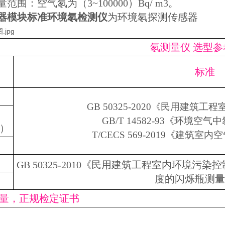
量范围：空气氡为（3~100000）Bq/ m3。
器模块标准环境氡检测仪
为环境氡探测传感器
氡测量仪 选型参
号
标准
GB 50325-2020《民用建筑
GB/T 14582-93《环境
S）
T/CECS 569-2019《建筑
GB 50325-2010《民用建筑工程室内环境污染控制
度的闪烁瓶测
量，正规检定证书