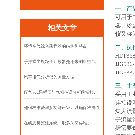
一、产
可用于
器、粉
相关文章
仪
又称
环境空气综合采样器的结构和特点
二、执
HJ/T
手持式尘埃粒子计数器是用来测量空气中微粒数量和大小
JJG5
JJG6
汽车排气分析仪的测量方法
三、主
废气voc采样器与气相色谱分析的衔接流程
采用工
连接说
如何校准爱华多功能声级计以确保准确性
集大流
子流量计
在线恶臭监测系统一般多久需要维护
据需要