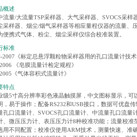
品概述
中流量/大流量TSP采样器、大气采样器、SVOCS采
尘采样器、烟尘/烟气采样器等相应量程仪器的流量、压力校
为便携式气体、粉尘、烟尘采样仪综合校准装置。
行标准
368-2007《标定总悬浮颗粒物采样器用的孔口流量计
86-2006 《皂膜流量计检定规程》
33-2005《气体容积式流量计》
要特点
业级5寸高分辨率彩色液晶触摸屏，中文图标显示，可
明，易于操作；配备RS232和USB接口，数据可优盘
量孔口流量计、SVOCS孔口流量计、中流量孔口流量
、微压压力计、表压压力计8种校准功能；流量校准范围包含
选用不同配置；校准仪使用ARM技术，测量快速、准