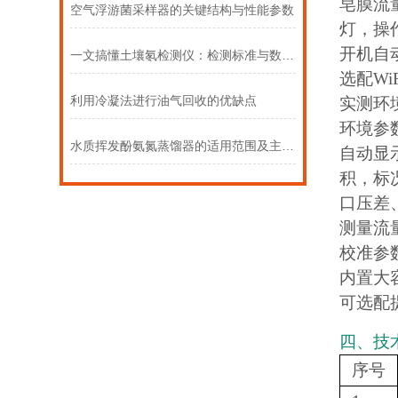
皂膜流
空气浮游菌采样器的关键结构与性能参数
灯，操
开机自
一文搞懂土壤氡检测仪：检测标准与数据解读
选配W
利用冷凝法进行油气回收的优缺点
实测环
环境参
水质挥发酚氨氮蒸馏器的适用范围及主要工作原理
自动显示
积，标况
口压差
测量流
校准参
内置大
可选配
四、技
序号