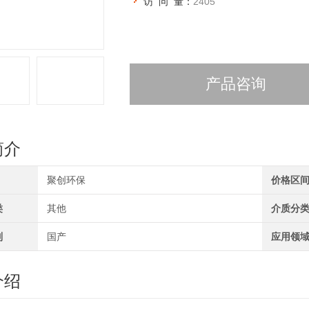
访 问 量：
2405
产品咨询
简介
聚创环保
价格区
类
其他
介质分
别
国产
应用领
介绍