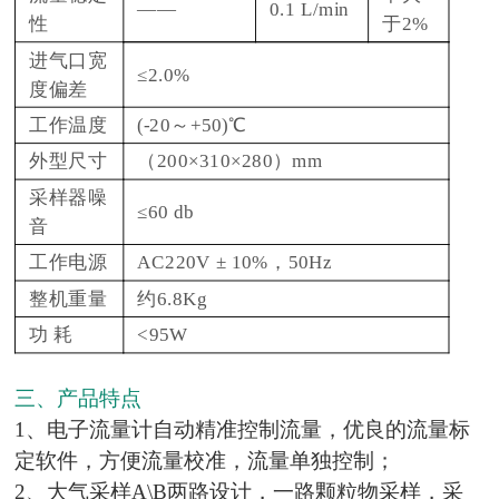
——
0.1 L/min
性
于2%
进气口宽
≤2.0%
度偏差
工作温度
(-20～+50)℃
外型尺寸
（200×310×280）mm
采样器噪
≤60 db
音
工作电源
AC220V ± 10%，50Hz
整机重量
约6.8Kg
功 耗
<95W
三、产品特点
1、电子流量计自动精准控制流量，优良的流量标
定软件，方便流量校准，流量单独控制；
2、大气采样A\B两路设计，一路颗粒物采样，采